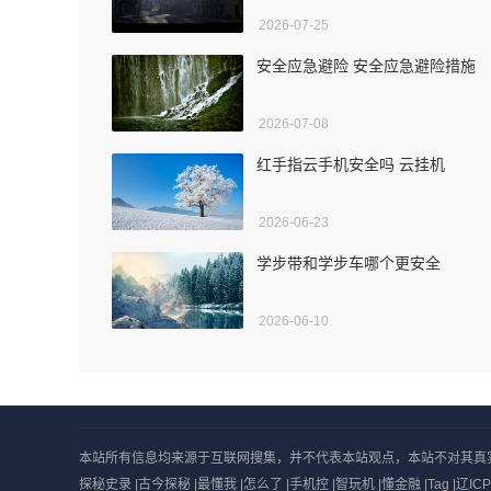
2026-07-25
安全应急避险 安全应急避险措施
2026-07-08
红手指云手机安全吗 云挂机
2026-06-23
学步带和学步车哪个更安全
2026-06-10
本站所有信息均来源于互联网搜集，并不代表本站观点，本站不对其真实合法性
探秘史录
|
古今探秘
|
最懂我
|
怎么了
|
手机控
|
智玩机
|
懂金融
|
Tag
|
辽ICP