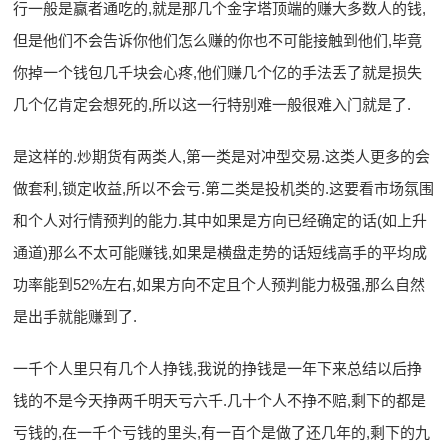
行一般是赢者通吃的,就是那几个金字塔顶端的赚大多数人的钱,
但是他们不会告诉你他们怎么赚的你也不可能接触到他们,毕竟
你掉一个钱包几千块会心疼,他们赚几个亿的手法丢了就是损失
几个亿肯定会想死的,所以这一行特别难一般很难入门就是了.
是这样的.炒期货有两类人,第一类是对冲型交易.这类人更多的会
做套利,锁定收益,所以不会亏.第二类是投机类的.这要看市场氛围
和个人对行情预判的能力.其中如果是方向已经确定的话(如上升
通道)那么不太可能赚钱,如果是横盘走势的话短线高手的平均成
功率能到52%左右,如果方向不定且个人预判能力极强,那么自然
是出手就能赚到了.
一千个人里只有几个人挣钱,我说的挣钱是一年下来总结以后挣
钱的不是今天挣两千明天亏六千.几十个人不挣不赔,剩下的都是
亏钱的,在一千个亏钱的里头,有一百个是做了还几年的,剩下的九