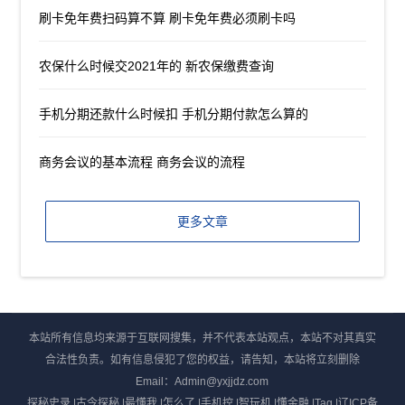
刷卡免年费扫码算不算 刷卡免年费必须刷卡吗
农保什么时候交2021年的 新农保缴费查询
手机分期还款什么时候扣 手机分期付款怎么算的
商务会议的基本流程 商务会议的流程
更多文章
本站所有信息均来源于互联网搜集，并不代表本站观点，本站不对其真实
合法性负责。如有信息侵犯了您的权益，请告知，本站将立刻删除
Email：Admin@yxjjdz.com
探秘史录
|
古今探秘
|
最懂我
|
怎么了
|
手机控
|
智玩机
|
懂金融
|
Tag
|
辽ICP备