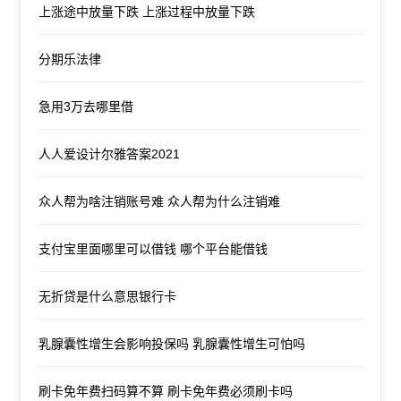
上涨途中放量下跌 上涨过程中放量下跌
分期乐法律
急用3万去哪里借
人人爱设计尔雅答案2021
众人帮为啥注销账号难 众人帮为什么注销难
支付宝里面哪里可以借钱 哪个平台能借钱
无折贷是什么意思银行卡
乳腺囊性增生会影响投保吗 乳腺囊性增生可怕吗
刷卡免年费扫码算不算 刷卡免年费必须刷卡吗