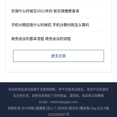
农保什么时候交2021年的 新农保缴费查询
手机分期还款什么时候扣 手机分期付款怎么算的
商务会议的基本流程 商务会议的流程
更多文章
本站所有信息均来源于互联网搜集，并不代表本站观点，本站不对其真实
合法性负责。如有信息侵犯了您的权益，请告知，本站将立刻删除
Email：Admin@yxjjdz.com
探秘史录
|
古今探秘
|
最懂我
|
怎么了
|
手机控
|
智玩机
|
懂金融
|
Tag
|
辽ICP备
2021009207号