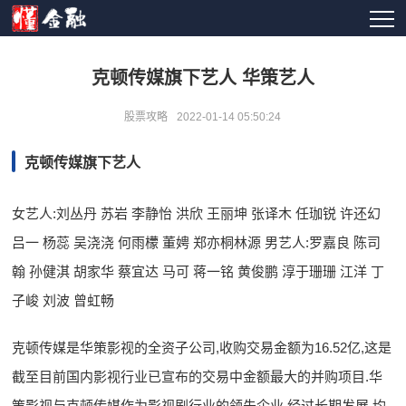
克顿传媒旗下艺人 华策艺人
股票攻略
2022-01-14 05:50:24
克顿传媒旗下艺人
女艺人:刘丛丹 苏岩 李静怡 洪欣 王丽坤 张译木 任珈锐 许还幻
吕一 杨蕊 吴浇浇 何雨檬 董娉 郑亦桐林源 男艺人:罗嘉良 陈司
翰 孙健淇 胡家华 蔡宜达 马可 蒋一铭 黄俊鹏 淳于珊珊 江洋 丁
子峻 刘波 曾虹畅
克顿传媒是华策影视的全资子公司,收购交易金额为16.52亿,这是
截至目前国内影视行业已宣布的交易中金额最大的并购项目.华
策影视与克顿传媒作为影视剧行业的领先企业,经过长期发展,均