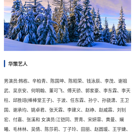
华策艺人
男演员:韩栋、辛柏青、陈国坤、陈昭荣、钱泳辰、李茂、谢祖
武、吴京安、何明翰、董可飞、傅天骄、郭家豪、李东霖、李天
柱、邱胜翊(棒棒堂王子)、于波、任东霖、孙宁、孙骁潇、王卫
国、谢承均、姚卓君、张天霖、李建义、赵峥、赵威霖、刘钊
宏、付嘉、张溪和 女演员:江铠同、贾青、宋妍霏、黄曼、斓
曦、毛林林、吴倩、陈莎莉、丁子玲、田丽、赵圆瑗、王宇婕、