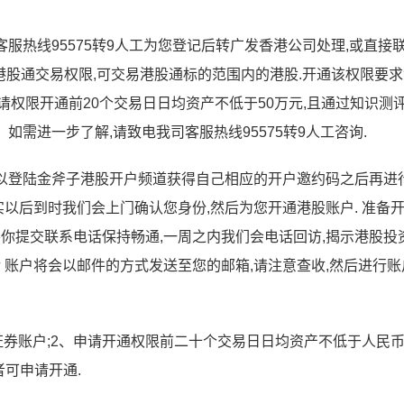
客服热线95575转9人工为您登记后转广发香港公司处理,或直接
、开通港股通交易权限,可交易港股通标的范围内的港股.开通该权限要
请权限开通前20个交易日日均资产不低于50万元,且通过知识测
如需进一步了解,请致电我司客服热线95575转9人工咨询.
可以登陆金斧子港股开户频道获得自己相应的开户邀约码之后再进
核实以后到时我们会上门确认您身份,然后为您开通港股账户. 准备
需要你提交联系电话保持畅通,一周之内我们会电话回访,揭示港股投
活 账户将会以邮件的方式发送至您的邮箱,请注意查收,然后进行
证券账户;2、申请开通权限前二十个交易日日均资产不低于人民币
者可申请开通.