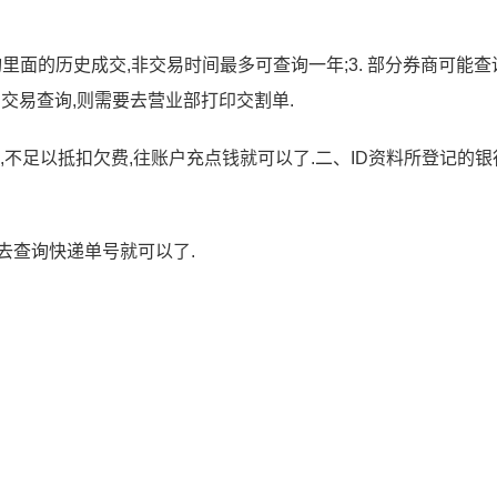
查询里面的历史成交,非交易时间最多可查询一年;3. 部分券商可能查
的交易查询,则需要去营业部打印交割单.
,不足以抵扣欠费,往账户充点钱就可以了.二、ID资料所登记的银
去查询快递单号就可以了.