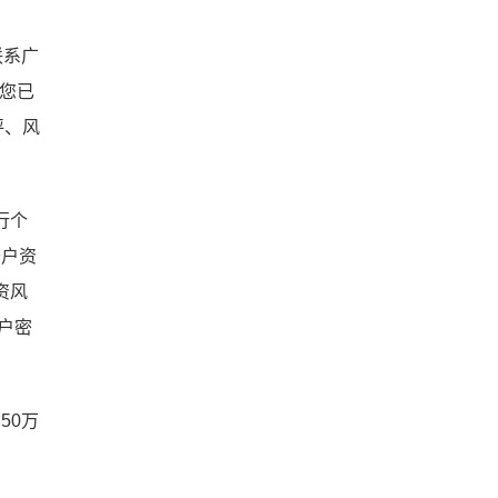
联系广
求您已
评、风
行个
开户资
资风
账户密
50万