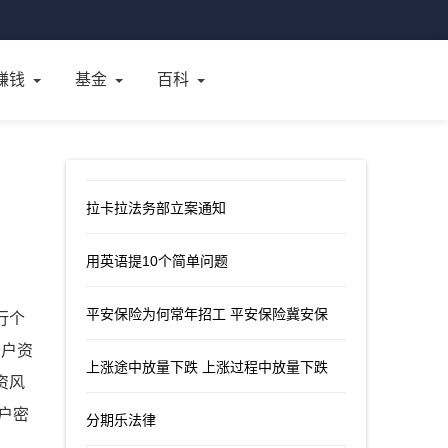
赚钱
基金
百科
拉卡拉法务部立案通知
用英语提10个简单问题
平安保险为何常年招工 平安保险冀安保
行个
开户资
上涨途中放量下跌 上涨过程中放量下跌
资风
账户密
分期乐法律