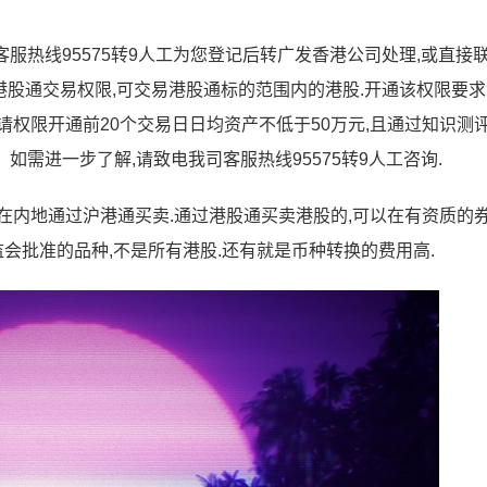
客服热线95575转9人工为您登记后转广发香港公司处理,或直接
、开通港股通交易权限,可交易港股通标的范围内的港股.开通该权限要
请权限开通前20个交易日日均资产不低于50万元,且通过知识测
如需进一步了解,请致电我司客服热线95575转9人工咨询.
在内地通过沪港通买卖.通过港股通买卖港股的,可以在有资质的
监会批准的品种,不是所有港股.还有就是币种转换的费用高.