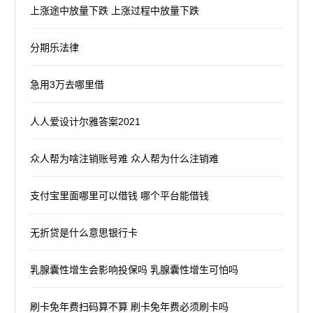
上涨途中放量下跌 上涨过程中放量下跌
分期乐法律
急用3万去哪里借
人人爱设计尔雅答案2021
众人帮为啥注销账号难 众人帮为什么注销难
支付宝里面哪里可以借钱 哪个平台能借钱
无折贷是什么意思银行卡
乳腺囊性增生会影响投保吗 乳腺囊性增生可怕吗
刷卡免年费扫码算不算 刷卡免年费必须刷卡吗