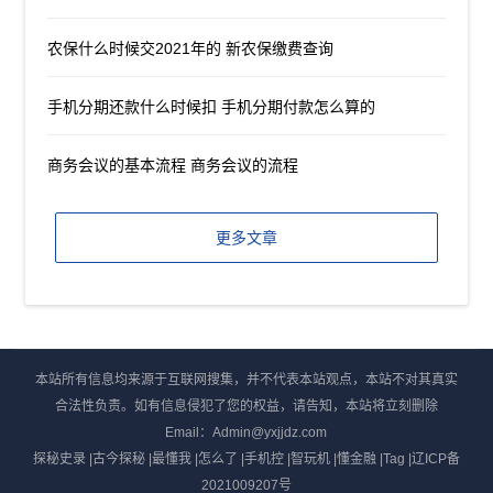
农保什么时候交2021年的 新农保缴费查询
手机分期还款什么时候扣 手机分期付款怎么算的
商务会议的基本流程 商务会议的流程
更多文章
本站所有信息均来源于互联网搜集，并不代表本站观点，本站不对其真实
合法性负责。如有信息侵犯了您的权益，请告知，本站将立刻删除
Email：Admin@yxjjdz.com
探秘史录
|
古今探秘
|
最懂我
|
怎么了
|
手机控
|
智玩机
|
懂金融
|
Tag
|
辽ICP备
2021009207号