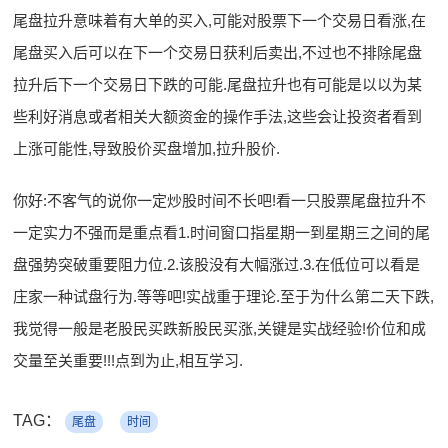
尾盘拉升意味着有大单的买入,可能对股票下一个交易日看涨,在
尾盘买入后可以在下一个交易日获利后卖出,不过也不排除尾盘
拉升后下一个交易日下跌的可能.尾盘拉升也有可能是以以为某
些利好消息或者相关大额资金的操作手法,这些会让投资者看到
上涨可能性,导致股价买盘增加,拉升股价.
你好:不客气的说你一定炒股时间不长吧!看一只股票尾盘拉升不
一定实力不强而是重点看1.时间窗口指星期一到星期三之间的尾
盘强势突破重要阻力位.2.该股没有大幅涨过.3.在低位可以看是
庄家一种试盘行为.等等吧!实战重于理论.至于为什么第二天下跌,
我觉得一般是老股民买跌新股民买涨,关键是实战经验!价位和成
交量至关重要!!!点到为止,相互学习.
TAG：
尾盘
时间