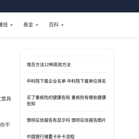
赚钱
基金
百科
增员方法12种高效方法
中科院下属企业名单 中科院下属单位排名
买了重疾险的健康告知 重疾险有哪些健康
文章具
告知
借呗征信报告有显示吗 借呗征信报告图片
给你不
中国银行储蓄卡补卡流程