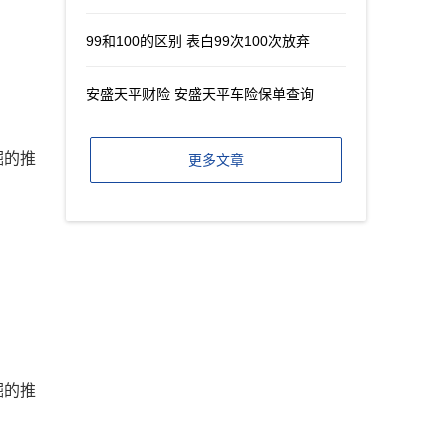
99和100的区别 表白99次100次放弃
安盛天平财险 安盛天平车险保单查询
掘的推
更多文章
掘的推