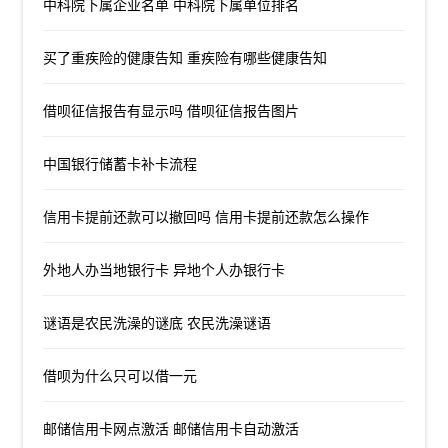
中科院下属企业名单 中科院下属单位排名
买了重疾险的健康告知 重疾险有哪些健康告知
借呗征信报告有显示吗 借呗征信报告图片
中国银行储蓄卡补卡流程
信用卡提前还款可以撤回吗 信用卡提前还款怎么操作
外地人办当地银行卡 异地个人办银行卡
谜语是农民洗澡的谜底 农民洗澡谜语
借呗为什么只可以借一元
邮储信用卡网点激活 邮储信用卡自动激活