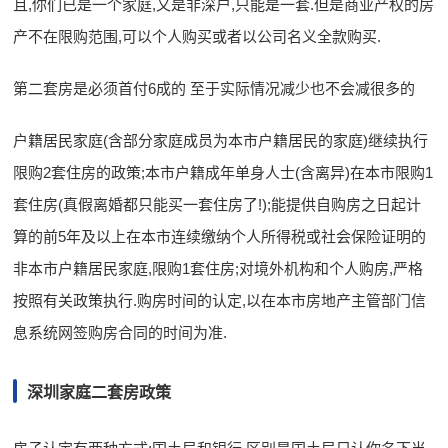
且,你们已是一个家庭,又是非深户,只能是一套.但是商业产权的房
产不在限购范围,可以个人购买或者以公司名义全款购买.
第二套房是必须首付6成的 至于实际情况减少也不会减很多的
户籍居民家庭(含部分家庭成员为本市户籍居民的家庭)继续执行
限购2套住房的政策;本市户籍成年单身人士(含离异)在本市限购1
套住房(真假离婚都只能买一套住房了!);能提供自购房之日起计
算的前5年及以上在本市连续缴纳个人所得税或社会保险证明的
非本市户籍居民家庭,限购1套住房;对境外机构和个人购房,严格
按照有关政策执行.购房时间的认定,以在本市房地产主管部门信
息系统网签购房合同的时间为准.
深圳家庭二套房政策