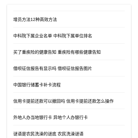
增员方法12种高效方法
中科院下属企业名单 中科院下属单位排名
买了重疾险的健康告知 重疾险有哪些健康告知
借呗征信报告有显示吗 借呗征信报告图片
中国银行储蓄卡补卡流程
信用卡提前还款可以撤回吗 信用卡提前还款怎么操作
外地人办当地银行卡 异地个人办银行卡
谜语是农民洗澡的谜底 农民洗澡谜语