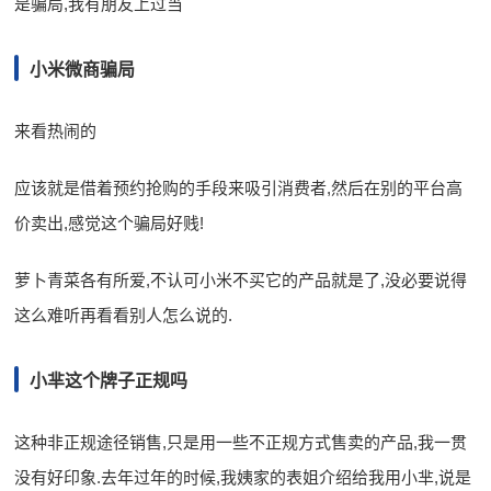
是骗局,我有朋友上过当
小米微商骗局
来看热闹的
应该就是借着预约抢购的手段来吸引消费者,然后在别的平台高
价卖出,感觉这个骗局好贱!
萝卜青菜各有所爱,不认可小米不买它的产品就是了,没必要说得
这么难听再看看别人怎么说的.
小芈这个牌子正规吗
这种非正规途径销售,只是用一些不正规方式售卖的产品,我一贯
没有好印象.去年过年的时候,我姨家的表姐介绍给我用小芈,说是