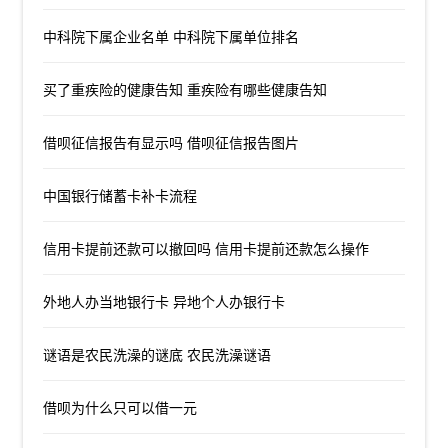
中科院下属企业名单 中科院下属单位排名
买了重疾险的健康告知 重疾险有哪些健康告知
借呗征信报告有显示吗 借呗征信报告图片
中国银行储蓄卡补卡流程
信用卡提前还款可以撤回吗 信用卡提前还款怎么操作
外地人办当地银行卡 异地个人办银行卡
谜语是农民洗澡的谜底 农民洗澡谜语
借呗为什么只可以借一元