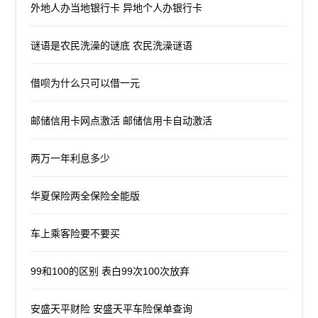
外地人办当地银行卡 异地个人办银行卡
谜语是农民洗澡的谜底 农民洗澡谜语
借呗为什么只可以借一元
邮储信用卡网点激活 邮储信用卡自动激活
两万一年利息多少
华夏保险两全保险全能版
车上乘客险要不要买
99和100的区别 表白99次100次放弃
安盛天平财险 安盛天平车险保单查询