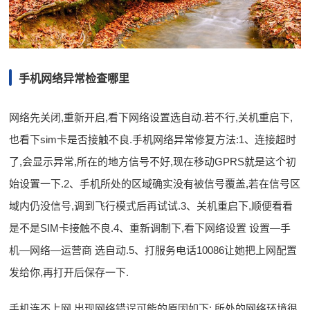
手机网络异常检查哪里
网络先关闭,重新开启,看下网络设置选自动.若不行,关机重启下,
也看下sim卡是否接触不良.手机网络异常修复方法:1、连接超时
了,会显示异常,所在的地方信号不好,现在移动GPRS就是这个初
始设置一下.2、手机所处的区域确实没有被信号覆盖,若在信号区
域内仍没信号,调到飞行模式后再试试.3、关机重启下,顺便看看
是不是SIM卡接触不良.4、重新调制下,看下网络设置 设置—手
机—网络—运营商 选自动.5、打服务电话10086让她把上网配置
发给你,再打开后保存一下.
手机连不上网,出现网络错误可能的原因如下: 所处的网络环境很