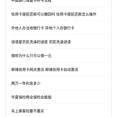
中国银行储蓄卡补卡流程
信用卡提前还款可以撤回吗 信用卡提前还款怎么操作
外地人办当地银行卡 异地个人办银行卡
谜语是农民洗澡的谜底 农民洗澡谜语
借呗为什么只可以借一元
邮储信用卡网点激活 邮储信用卡自动激活
两万一年利息多少
华夏保险两全保险全能版
车上乘客险要不要买