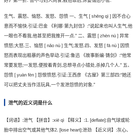
好》第一折:“吾不与妇人同食,教他靠后,休要恼怒小官.
生气、震怒、恼怒、发怒、怨愤 一、生气 [ shēng qì ] 因不合心
意而不愉快.引证:巴金 《利娜·第九封信》:“说起来也叫人生气,他
一眼也不看我,他甚至把我推开一点.” 二、震怒 [ zhèn nù ] 异常
愤怒;大怒.三、恼怒 [ nǎo nù ] 生气;发怒.四、发怒 [ fā nù ] 因愤
怒而表现出粗暴的声色举动.引证:鲁迅 《故事新编·铸剑》:“他常
常要发怒;一发怒,便按着青剑,总想寻点小错处,杀掉几个人.” 五、
怨愤 [ yuàn fèn ] 怨恨愤怒.引证:王西彦 《古屋》第三部四:“她还
可以把丈夫当作活玩具,一个发泄怨愤的对象.”
泄气的近义词是什么
【词语】:泄气 【拼音】:xiè qì 【释义】:1. [deflate]:自气球或轮
胎中排出空气或其他气体2. [lose heart]:泄劲 【近义词】:灰心、