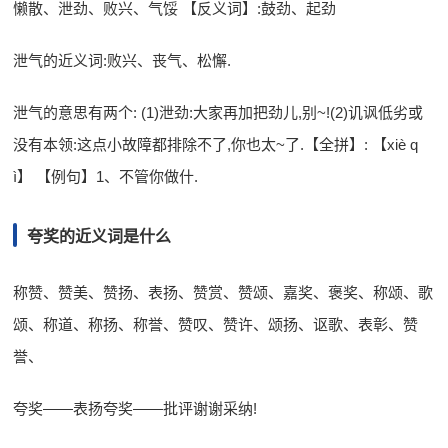
懒散、泄劲、败兴、气馁 【反义词】:鼓劲、起劲
泄气的近义词:败兴、丧气、松懈.
泄气的意思有两个: (1)泄劲:大家再加把劲儿,别~!(2)讥讽低劣或
没有本领:这点小故障都排除不了,你也太~了.【全拼】: 【xiè q
ì】 【例句】1、不管你做什.
夸奖的近义词是什么
称赞、赞美、赞扬、表扬、赞赏、赞颂、嘉奖、褒奖、称颂、歌
颂、称道、称扬、称誉、赞叹、赞许、颂扬、讴歌、表彰、赞
誉、
夸奖——表扬夸奖——批评谢谢采纳!