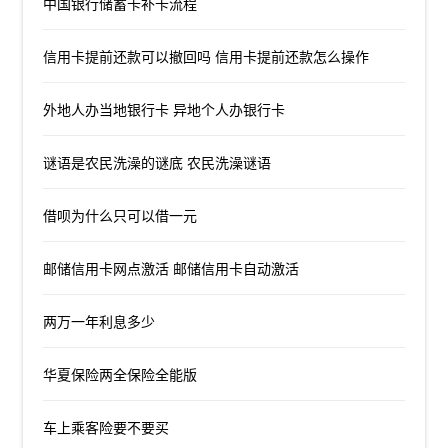
中国银行储蓄卡补卡流程
信用卡提前还款可以撤回吗 信用卡提前还款怎么操作
外地人办当地银行卡 异地个人办银行卡
谜语是农民洗澡的谜底 农民洗澡谜语
借呗为什么只可以借一元
邮储信用卡网点激活 邮储信用卡自动激活
两万一年利息多少
华夏保险两全保险全能版
车上乘客险要不要买