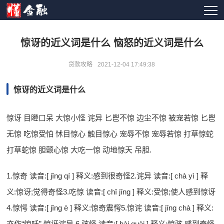
惊讶的近义词是什么 恼怒的近义词是什么
贷款攻略
2021-12-04 17:49:38
惊讶的近义词是什么
惊讶 目瞪口呆 大惊小怪 诧异 匕鬯不惊 边尘不惊 被宠若惊 匕鬯
无惊 吃惊受怕 怵目惊心 触目惊心 宠辱不惊 宠辱若惊 打草惊蛇
打草蛇惊 胆颤心惊 大吃一惊 动地惊天 吊胆.
1.惊奇 读音:[ jīng qí ] 释义:感到很奇怪2.诧异 读音:[ chà yì ] 释
义:惊讶;觉得奇怪3.吃惊 读音:[ chī jīng ] 释义:受惊;使人感到惊讶
4.惊愕 读音:[ jīng è ] 释义:惊奇震愕5.惊诧 读音:[ jīng chà ] 释义:
亦作“惊吒”.惊讶诧异.6.骇怪 读音:[ hài guài ] 释义:惊骇,感到奇怪