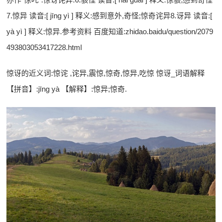
7.惊异 读音:[ jīng yì ] 释义:感到意外,奇怪;惊奇诧异8.讶异 读音:[
yà yì ] 释义:惊异.参考资料 百度知道:zhidao.baidu/question/2079
493803053417228.html
惊讶的近义词:惊诧 ,诧异,震惊,惊奇,惊异,吃惊 惊讶_词语解释
【拼音】:jīng yà 【解释】:惊异;惊奇.