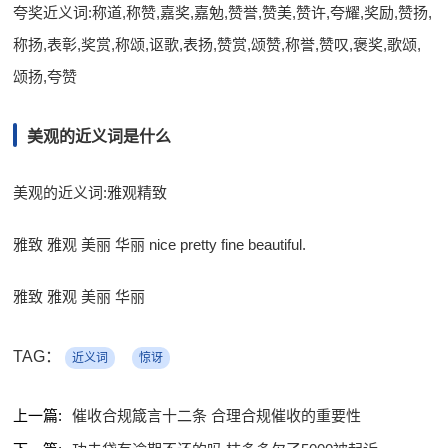
夸奖近义词:称道,称赞,嘉奖,嘉勉,赞誉,赞美,赞许,夸耀,奖励,赞扬,
称扬,表彰,奖赏,称颂,讴歌,表扬,赞赏,颂赞,称誉,赞叹,褒奖,歌颂,
颂扬,夸赞
美观的近义词是什么
美观的近义词:雅观精致
雅致 雅观 美丽 华丽 nice pretty fine beautiful.
雅致 雅观 美丽 华丽
TAG：
近义词
惊讶
上一篇:
催收合规箴言十二条 合理合规催收的重要性