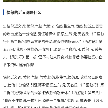
恼怒的近义词是什么
1. 恼怒近义词: 愤怒,气恼,气愤.2. 恼怒,指生气;愤怒.如:这些恶毒
的攻击,使他十分恼怒.引证解释:3. 愤怒,生气.元 无名氏 《千里独
行》第二折:“你嫂嫂言语的是紧,叔叔你恼怒无休.”《西游记》第
五八回:“我忍不住恼怒,一杖打死,原是一个猴精.”4. 惹怒 元 戴善
夫 《风光好》第一折:“吾不与妇人同食,教他靠后,休要恼怒小官.
参考资料:搜狗百科!
恼怒近义词: 愤怒,气恼,气愤.恼怒,指生气;愤怒.如:这些恶毒的攻
击,使他十分恼怒.引证解释:愤怒,生气.元 无名氏 《千里独行》第
二折:“你嫂嫂言语的是紧,叔叔你恼怒无休.”《西游记》第五八回:
“我忍不住恼怒,一杖打死,原是一个猴精.” 惹怒 元 戴善夫 《风光