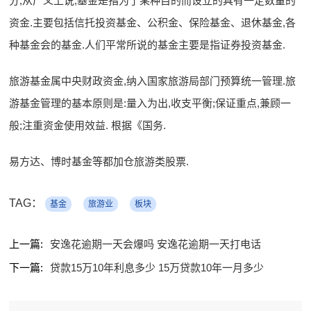
分,从广义上说,基金是指为了某种目的而设立的具有一定数量的
资金.主要包括信托投资基金、公积金、保险基金、退休基金,各
种基金会的基金.人们平常所说的基金主要是指证券投资基金.
旅游基金属中央财政资金,纳入国家旅游局部门预算统一管理.旅
游基金管理的基本原则是:量入为出,收支平衡;保证重点,兼顾一
般;注重资金使用效益. 根据《国务.
易方达、博时基金等都加仓旅游类股票.
TAG：
基金
旅游业
板块
上一篇:
安逸花逾期一天会爆吗 安逸花逾期一天打电话
下一篇:
贷款15万10年利息多少 15万贷款10年一月多少