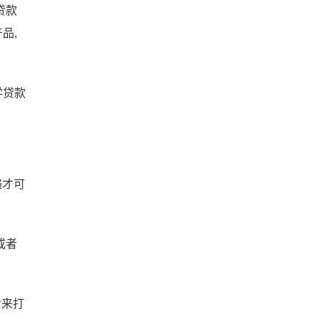
贷款
品,
学贷款
遍才可
或者
后来打