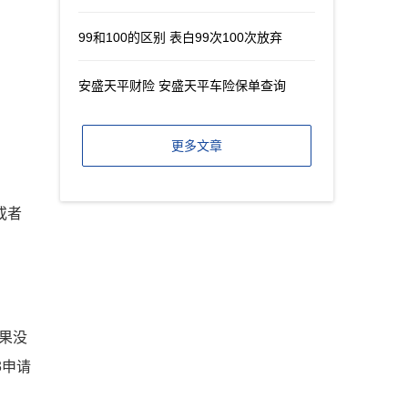
99和100的区别 表白99次100次放弃
安盛天平财险 安盛天平车险保单查询
更多文章
或者
如果没
3申请