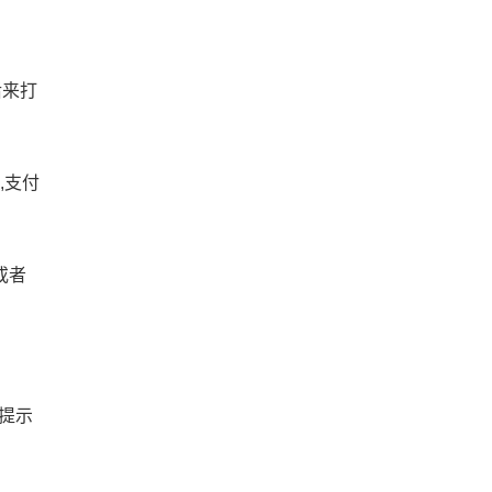
后来打
,支付
或者
按提示