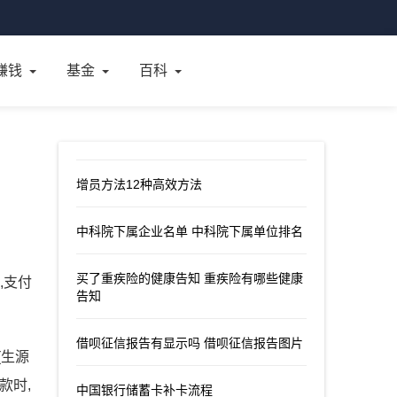
赚钱
基金
百科
增员方法12种高效方法
中科院下属企业名单 中科院下属单位排名
买了重疾险的健康告知 重疾险有哪些健康
,支付
告知
借呗征信报告有显示吗 借呗征信报告图片
(生源
款时,
中国银行储蓄卡补卡流程