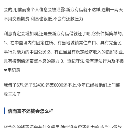
会的,用信而富个人信息会被泄露.新浪有借就不这样,逾期一两天
不用交逾期费,利息也很低,不会有还款压力.
利息肯定会增加啊,还是去新浪有借借钱还了吧,它条件挺简单的,
1、在中国境内有固定住所、有当地城镇常住户口、具有完全民
事行为能力的中国公民;2、有正当且有稳定经济收入的良好职业,
具有按期偿还带窾本息的能力;3、遵纪守法,没有违法行为及不良
❤用记录
我借了6万,还了92400,还差8000还不上,今年已经被他们上门催
收三次了
信而富不还钱会怎么样
贷款的的钱不还会有什么后果:确实没有偿还能力的,应当与贷款