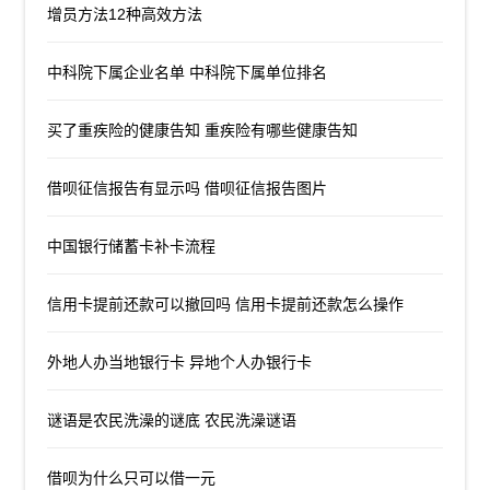
增员方法12种高效方法
中科院下属企业名单 中科院下属单位排名
买了重疾险的健康告知 重疾险有哪些健康告知
借呗征信报告有显示吗 借呗征信报告图片
中国银行储蓄卡补卡流程
信用卡提前还款可以撤回吗 信用卡提前还款怎么操作
外地人办当地银行卡 异地个人办银行卡
谜语是农民洗澡的谜底 农民洗澡谜语
借呗为什么只可以借一元