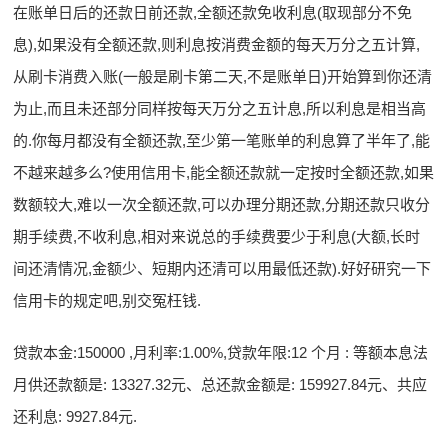
在账单日后的还款日前还款,全额还款免收利息(取现部分不免
息),如果没有全额还款,则利息按消费金额的每天万分之五计算,
从刷卡消费入账(一般是刷卡第二天,不是账单日)开始算到你还清
为止,而且未还部分同样按每天万分之五计息,所以利息是相当高
的.你每月都没有全额还款,至少第一笔账单的利息算了半年了,能
不越来越多么?使用信用卡,能全额还款就一定按时全额还款,如果
数额较大,难以一次全额还款,可以办理分期还款,分期还款只收分
期手续费,不收利息,相对来说总的手续费要少于利息(大额,长时
间还清情况,金额少、短期内还清可以用最低还款).好好研究一下
信用卡的规定吧,别交冤枉钱.
贷款本金:150000 ,月利率:1.00%,贷款年限:12 个月 : 等额本息法
月供还款额是: 13327.32元、总还款金额是: 159927.84元、共应
还利息: 9927.84元.