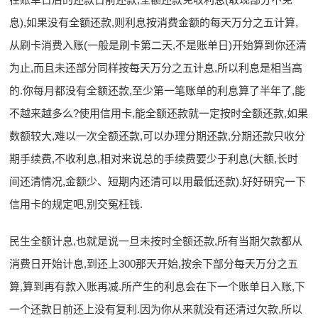
息),如果没有全额还款,则利息按消费金额的每天万分之五计算,
从刷卡消费入账(一般是刷卡第二天,不是账单日)开始算到你还清
为止,而且未还部分同样按每天万分之五计息,所以利息是相当高
的.你每月都没有全额还款,至少第一笔账单的利息算了半年了,能
不越来越多么?使用信用卡,能全额还款就一定按时全额还款,如果
数额较大,难以一次全额还款,可以办理分期还款,分期还款只收分
期手续费,不收利息,相对来说总的手续费要少于利息(大额,长时
间还清情况,金额少、短期内还清可以用最低还款).好好研究一下
信用卡的规定吧,别交冤枉钱.
民生全额计息,也就是说一旦未按时全额还款,所有当期欠款都从
消费日开始计息,到还上300那天开始,按余下部分每天万分之五
算,算到再有款入账再减.所产生的利息会在下一个账单日入账,下
一个还款日前还上没有复利.因为你从来就没有还清过欠款,所以