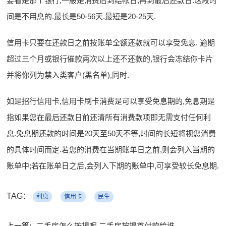
要看是那个银行,一般是消费后到结帐日,再到最后还款日.这段时
间是不用息的.最长是50-56天.最短是20-25天.
信用卡只要在还款日之前按账单全额还款就可以享受免息. 逾期
超过三个月或银行催款两次以上还不还款的,银行会冻结你卡片
并将你列为禁入类客户(黑名单),同时.
如是招行信用卡,信用卡刷卡消费是可以享受免息期的,免息期是
指如果您在最后还款日前还清所有消费款项即无需支付任何利
息.免息期还款的时间是20天至50天不等,时间的长短将视您消费
的具体时间而定.若您的消费在当期账单日之前,则会列入当期的
账单中;若在账单日之后,会列入下期的账单中,可享受较长免息期.
TAG：
利息
信用卡
民生
上一篇:
二手房怎么按揭呢 二手房按揭首付款给谁