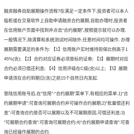
融资融券自助展期操作流程?在满足一定条件下,投资者可以本人
临柜或在交易软件上自助申请融资合约展期,自助办理时,投资者
在信用账户页面中找到并点击“合约展期”,按照提示就可以办理,
一般情况下,除清算和系统测试时间除外,任意时间均可操作. 办理
展期需要满足的条件为: 【1】信用账户实时维持担保比例高于1
45%(含); 【2】合约对应证券必须是标的证券; 【3】展期时对应
合约必须已偿还利息; 【4】信用评级在C级(含)以上; 【5】展期
申请须在合约到期日(含)之前15个自然日内发起.
登陆信用账号后,在“信用”-“合约展期”菜单下,有相应的菜单.1)“合
约展期申请”:可查询可展期合约并可操作合约展期;2)“批量偿还利
息”:可查询合约是否可以展期以及不可展期原因,可偿还利息;3)
“可展期合约查询”:可查询可展期合约;4)“合约展期申请查询”:可查
询已经操作展期的合约.