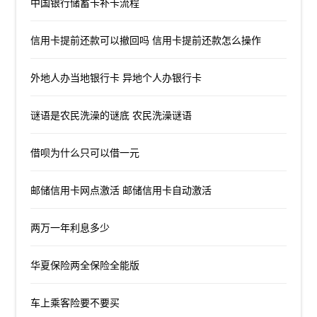
中国银行储蓄卡补卡流程
信用卡提前还款可以撤回吗 信用卡提前还款怎么操作
外地人办当地银行卡 异地个人办银行卡
谜语是农民洗澡的谜底 农民洗澡谜语
借呗为什么只可以借一元
邮储信用卡网点激活 邮储信用卡自动激活
两万一年利息多少
华夏保险两全保险全能版
车上乘客险要不要买