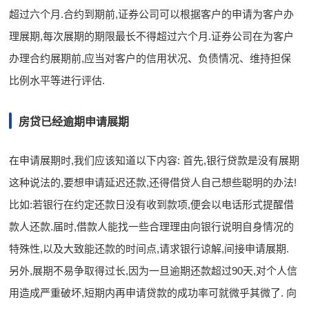
超过六个月.合约到期前,证券公司可以根据客户的申请为客户办
理展期,每次展期的期限最长不得超过六个月.证券公司在为客户
办理合约展期前,应当对客户的信用状况、负债情况、维持担保
比例水平等进行评估.
房贷已经逾期申请展期
在申请展期时,我们应该知道以下内容: 首先,银行贷款是没有展期
这种说法的,要想申请延迟还款,还得借贷人自己想些聪明的办法!
比如:若银行在约定还款日没有收到款项,便会以电话形式提醒借
款人还款.届时,借款人能找一些合理理由向银行说明自身情况的
特殊性,以及大致能还款的时间点,请求银行谅解,间接申请展期.
另外,展期不易争取得过长,因为一旦逾期还款超过90天,对个人信
用造成严重破坏,短期内再申请贷款的成功率可就微乎其微了. 向