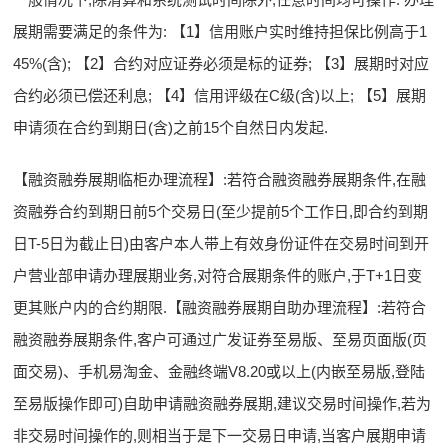
展期需要满足的条件为: 【1】信用账户实时维持担保比例高于1
45%(含); 【2】合约对应证券必须是标的证券; 【3】展期时对应
合约必须已偿还利息; 【4】信用评级在C级(含)以上; 【5】展期
申请须在合约到期日(含)之前15个自然日内发起.
【融资融券展期临柜办理流程】:若符合融资融券展期条件,在融
资融券合约到期日前5个交易日(至少提前5个工作日,即合约到期
日T-5日为截止日)由客户本人带上有效身份证件在交易时间到开
户营业部申请办理展期业务,对符合展期条件的账户,于T+1日变
更其账户内的合约期限.【融资融券展期自助办理流程】:若符合
融资融券展期条件,客户可通过广发证券至易版、至易页面版(页
面交易)、手机易淘金、金融终端V8.20或以上(内嵌至易版,登陆
至易版操作即可)自助申请融资融券展期,建议交易时间操作,若为
非交易时间操作的,则相当于是下一交易日申请,当客户展期申请