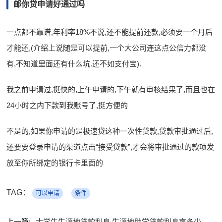
邮你贷申请好通过吗
一点都不靠谱,年利率18%不说,还不能提前还款,必须要一个月后
才能还,(介绍上说随是可以提前,一个大公司连这点公信力都没
有,不知道里面还有什么坑.还不如支付宝).
我之前申请过,挺快的,上午申请的,下午就有审核结果了,而且也在
24小时之内下款到我账号了,挺方便的
不是的,如果你申请的是极速贷这种一次性贷款,贷款审批通过后,
还要要登录申请的渠道点击“接受贷款”,才会将审批通过的款项发
放至你所绑定的银行卡里面的
TAG：
可以申请
条件
上一篇:
大学生生源地贷款利息 生源地助学贷款利息率多少