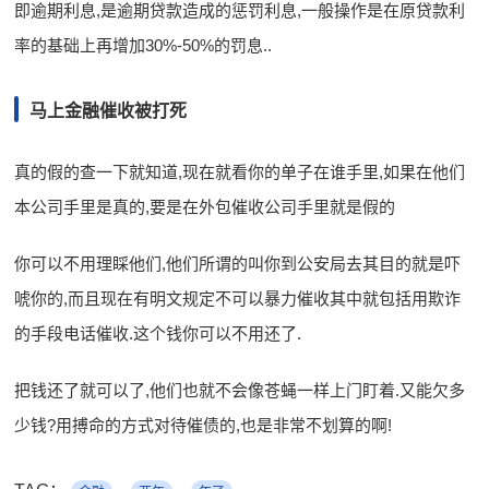
即逾期利息,是逾期贷款造成的惩罚利息,一般操作是在原贷款利
率的基础上再增加30%-50%的罚息..
马上金融催收被打死
真的假的查一下就知道,现在就看你的单子在谁手里,如果在他们
本公司手里是真的,要是在外包催收公司手里就是假的
你可以不用理睬他们,他们所谓的叫你到公安局去其目的就是吓
唬你的,而且现在有明文规定不可以暴力催收其中就包括用欺诈
的手段电话催收.这个钱你可以不用还了.
把钱还了就可以了,他们也就不会像苍蝇一样上门盯着.又能欠多
少钱?用搏命的方式对待催债的,也是非常不划算的啊!