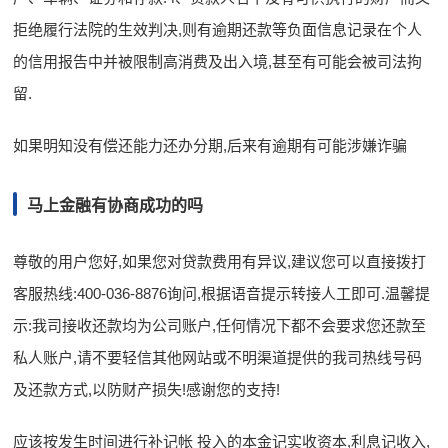
拒绝履行法院的生效判决,则有逾期还款等负面信息记录在个人
的信用报告中并被限制高消费及出入境,甚至有可能会被司法拘
留.
如果明知没有偿还能力还办分期,后来有逾期有可能涉嫌诈骗
马上金融有协商成功的吗
尊敬的用户您好,如果您对贷款费用有异议,建议您可以直接拨打
客服热线:400-036-8876询问,根据语音提示转接人工即可.温馨提
示:我司接收还款均为公司账户,任何情况下都不会要求您还款至
私人账户,请不要轻信其他网站或不明渠道提供的我司热线号码
及还款方式,以防财产损失!感谢您的支持!
应该按发生时间进行补记帐 投入的本金记实收资本,利息记收入,