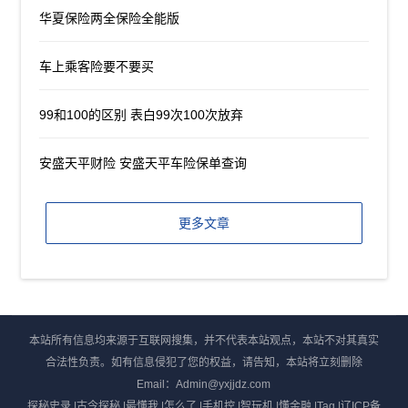
华夏保险两全保险全能版
车上乘客险要不要买
99和100的区别 表白99次100次放弃
安盛天平财险 安盛天平车险保单查询
更多文章
本站所有信息均来源于互联网搜集，并不代表本站观点，本站不对其真实
合法性负责。如有信息侵犯了您的权益，请告知，本站将立刻删除
Email：Admin@yxjjdz.com
探秘史录
|
古今探秘
|
最懂我
|
怎么了
|
手机控
|
智玩机
|
懂金融
|
Tag
|
辽ICP备