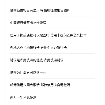
借呗征信报告有显示吗 借呗征信报告图片
中国银行储蓄卡补卡流程
信用卡提前还款可以撤回吗 信用卡提前还款怎么操作
外地人办当地银行卡 异地个人办银行卡
谜语是农民洗澡的谜底 农民洗澡谜语
借呗为什么只可以借一元
邮储信用卡网点激活 邮储信用卡自动激活
两万一年利息多少