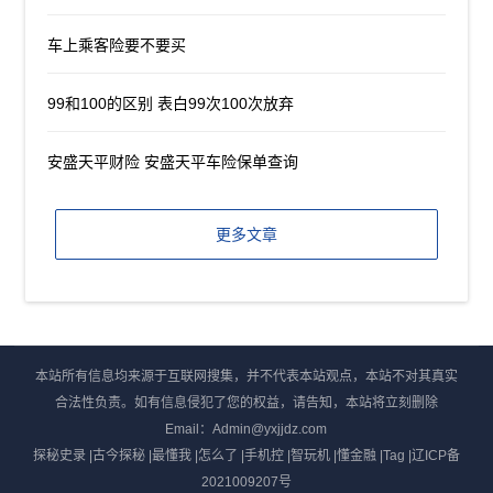
车上乘客险要不要买
99和100的区别 表白99次100次放弃
安盛天平财险 安盛天平车险保单查询
更多文章
本站所有信息均来源于互联网搜集，并不代表本站观点，本站不对其真实
合法性负责。如有信息侵犯了您的权益，请告知，本站将立刻删除
Email：Admin@yxjjdz.com
探秘史录
|
古今探秘
|
最懂我
|
怎么了
|
手机控
|
智玩机
|
懂金融
|
Tag
|
辽ICP备
2021009207号