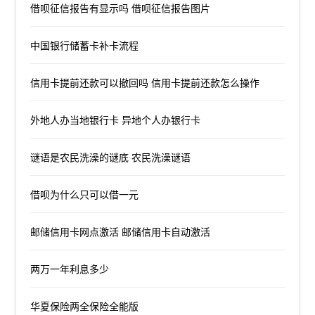
借呗征信报告有显示吗 借呗征信报告图片
中国银行储蓄卡补卡流程
信用卡提前还款可以撤回吗 信用卡提前还款怎么操作
外地人办当地银行卡 异地个人办银行卡
谜语是农民洗澡的谜底 农民洗澡谜语
借呗为什么只可以借一元
邮储信用卡网点激活 邮储信用卡自动激活
两万一年利息多少
华夏保险两全保险全能版