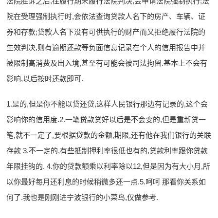
法院胜诉之后,在履行期未履行法院判决,会申请法院强制执行;法
院在受理强制执行时,会依法查询贷款人名下的房产、车辆、证
券和存款;贷款人名下没有可供执行的财产而又拒绝履行法院的
生效判决,则有逾期还款等负面信息记录在个人的信用报告中并
被限制高消费及出入境,甚至有可能会被司法拘留.基本上不会有
影响,以后按时还款即可.
1.是的,但是你不能以贷还贷,这样人民银行那边有记录的,这个会
影响你的信用度.2.一笔贷款贷好以后是不会变的,但是重新贷一
笔,就不一定了,要根据贷款的金额,期限,还有他在我们银行的关联
存款 3.不一定的,有些抵制押利率很低也有的,贷款利率跟你贷款
年限挂钩的. 4.你的贷款额乘以利率除以12,但是因为有大小月,所
以你最好每月还利息的时候稍微多还一点.5.呵呵 那看你关系如
何了.我也是刚刚进宁波银行的小菜鸟,仅做参考.