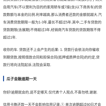
自用汽车(不以营利为目的的家用轿车或7座(含)以下商务车)的贷
款数额与本金的比例.利率越高,那么消费者还款的金额就越大.汽
车消费贷款期限一般为1-3年,最长不超过5年.其中,二手车贷款的
贷款期限(含展期)不得超过3年,经销商汽车贷款的贷款期限不得
超过1年.
收你的车. 贷款还不上会产生的后果: 1. 贷款行会依法向你催收
到期贷款,按照借款合同和担保合同(抵押或质押合同)的约定,贷
款行将向法院起诉,法院会采取.
瓜子金融逾期一天
你好!逾期就会的,说不定哪天.仅代表个人观点,不喜勿喷,谢谢.
信用卡晚还款一天不会影响信用记录.① 单次逾期超过60日才会