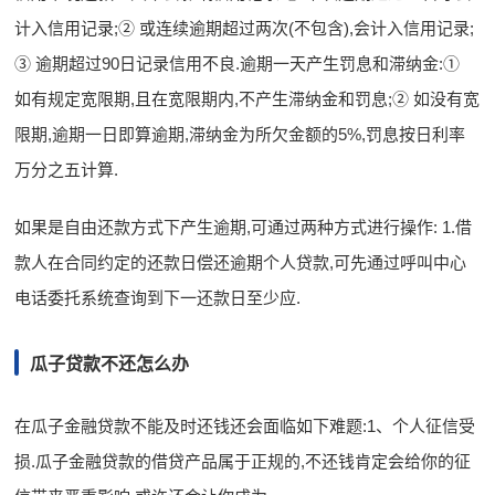
计入信用记录;② 或连续逾期超过两次(不包含),会计入信用记录;
③ 逾期超过90日记录信用不良.逾期一天产生罚息和滞纳金:①
如有规定宽限期,且在宽限期内,不产生滞纳金和罚息;② 如没有宽
限期,逾期一日即算逾期,滞纳金为所欠金额的5%,罚息按日利率
万分之五计算.
如果是自由还款方式下产生逾期,可通过两种方式进行操作: 1.借
款人在合同约定的还款日偿还逾期个人贷款,可先通过呼叫中心
电话委托系统查询到下一还款日至少应.
瓜子贷款不还怎么办
在瓜子金融贷款不能及时还钱还会面临如下难题:1、个人征信受
损.瓜子金融贷款的借贷产品属于正规的,不还钱肯定会给你的征