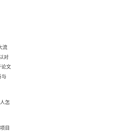
大流
以对
于论文
析与
别人怎
论项目