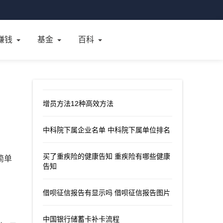
赚钱
基金
百科
增员方法12种高效方法
中科院下属企业名单 中科院下属单位排名
买了重疾险的健康告知 重疾险有哪些健康
简单
告知
借呗征信报告有显示吗 借呗征信报告图片
中国银行储蓄卡补卡流程