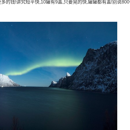
的钱!讲究短平快,10罐有9盖,只要晃的快,罐罐都有盖!别说800