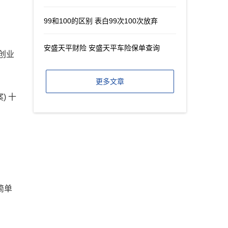
99和100的区别 表白99次100次放弃
安盛天平财险 安盛天平车险保单查询
创业
更多文章
) 十
简单