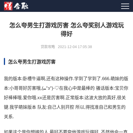
怎么夸男生打游戏厉害 怎么夸奖别人游戏玩
得好
贷款攻略
2021-12-04 17:05:38
怎么夸男生打游戏厉害
我的版本:卧槽牛逼啊,还有这种操作.学到了学到了.666.萌妹的版
本:小哥哥好厉害哦,(⑉°з°)-♡在我心中是最棒的 骚话版本:宝贝你
好棒棒哦.爱你哦.xx还是厉害啊.正常版本:这波大放的真好,很关
键.我学萌妹版本 队友:自己人别开腔 所以,得找准自己和男生的
关系.
如果这个是你想嫁的人,最好不要夸他游戏玩得好, 不然他会一直