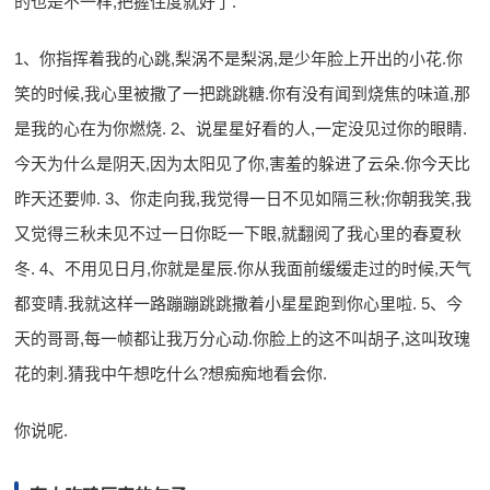
的也是不一样,把握住度就好了.
1、你指挥着我的心跳,梨涡不是梨涡,是少年脸上开出的小花.你
笑的时候,我心里被撒了一把跳跳糖.你有没有闻到烧焦的味道,那
是我的心在为你燃烧. 2、说星星好看的人,一定没见过你的眼睛.
今天为什么是阴天,因为太阳见了你,害羞的躲进了云朵.你今天比
昨天还要帅. 3、你走向我,我觉得一日不见如隔三秋;你朝我笑,我
又觉得三秋未见不过一日你眨一下眼,就翻阅了我心里的春夏秋
冬. 4、不用见日月,你就是星辰.你从我面前缓缓走过的时候,天气
都变晴.我就这样一路蹦蹦跳跳撒着小星星跑到你心里啦. 5、今
天的哥哥,每一帧都让我万分心动.你脸上的这不叫胡子,这叫玫瑰
花的刺.猜我中午想吃什么?想痴痴地看会你.
你说呢.