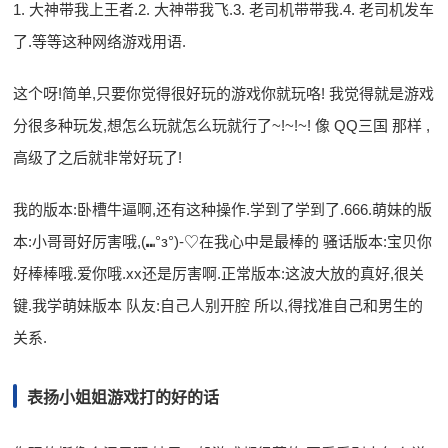
1. 大神带我上王者.2. 大神带我飞.3. 老司机带带我.4. 老司机发车
了.等等这种网络游戏用语.
这个呀!简单,只要你觉得很好玩的游戏你就玩咯! 我觉得就是游戏
分很多种玩发,想怎么玩就怎么玩就行了~!~!~! 像 QQ三国 那样 ,
高级了之后就非常好玩了!
我的版本:卧槽牛逼啊,还有这种操作.学到了学到了.666.萌妹的版
本:小哥哥好厉害哦,(⑉°з°)-♡在我心中是最棒的 骚话版本:宝贝你
好棒棒哦.爱你哦.xx还是厉害啊.正常版本:这波大放的真好,很关
键.我学萌妹版本 队友:自己人别开腔 所以,得找准自己和男生的
关系.
表扬小姐姐游戏打的好的话