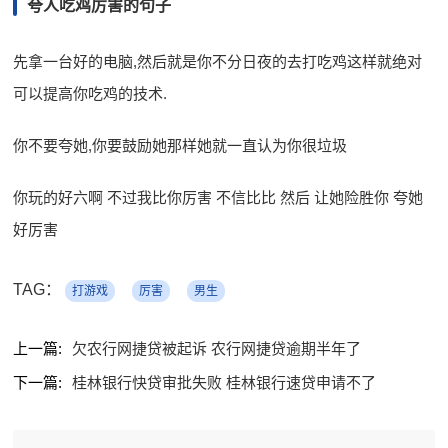
夸人吃鸡厉害的句子
先拿一台好的电脑,然后就是你不分日夜的去打吃鸡这样就绝对
可以提高你吃鸡的技术.
你不要夸她,你要鼓励她那样她就一直认为你很垃圾
你玩的好六啊 不过我比你厉害 不信比比 然后 让她险胜你 夸她
好厉害
TAG：
打游戏
厉害
男生
上一篇:
欠农行网捷贷被起诉 农行网捷贷逾期半年了
下一篇:
桂林银行快贷审批失败 桂林银行速贷申请不了