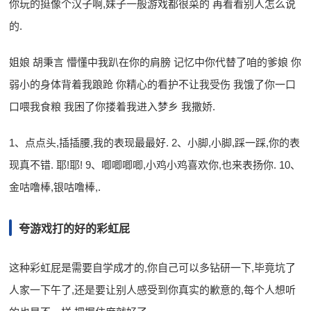
你玩的挺像个汉子啊,妹子一般游戏都很菜的 再看看别人怎么说
的.
姐娘 胡秉言 懵懂中我趴在你的肩膀 记忆中你代替了咱的爹娘 你
弱小的身体背着我踉跄 你精心的看护不让我受伤 我饿了你一口
口喂我食粮 我困了你搂着我进入梦乡 我撒娇.
1、点点头,插插腰,我的表现最最好. 2、小脚,小脚,踩一踩,你的表
现真不错. 耶!耶! 9、唧唧唧唧,小鸡小鸡喜欢你,也来表扬你. 10、
金咕噜棒,银咕噜棒,.
夸游戏打的好的彩虹屁
这种彩虹屁是需要自学成才的,你自己可以多钻研一下,毕竟坑了
人家一下午了,还是要让别人感受到你真实的歉意的,每个人想听