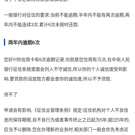
一般银行对征信的要求:当前不能逾期,半年内不能有两次逾期,两
年内不能连续3次,累计6次未按时还款.
两年内逾期6次
您好!!!你信用卡有6次逾期记录,也就是您信用有污点,在中央人民
银行征信系统里面会列入不守诚信,所以你的个人诚信度受到影
响.要贷款的话放款方都会查你的诚信度,所以不予贷款.
贷不了
申请会有影响,《征信业管理条例》规定:征信机构对个人不良信
息的保存期限,自不良行为或者事件终止之日起为5年;超过5年的,
应当予以删除.您在办理新的业务时,相关部门一般会优先考虑近