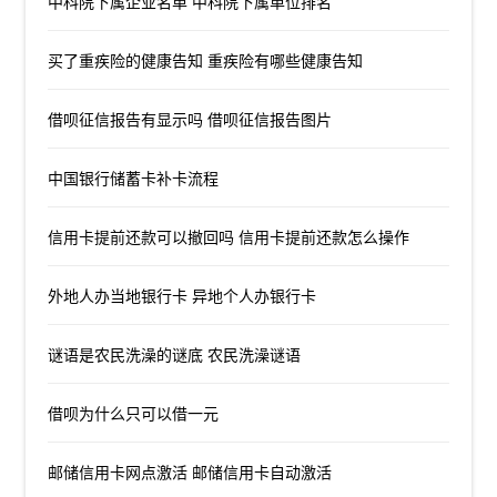
中科院下属企业名单 中科院下属单位排名
买了重疾险的健康告知 重疾险有哪些健康告知
借呗征信报告有显示吗 借呗征信报告图片
中国银行储蓄卡补卡流程
信用卡提前还款可以撤回吗 信用卡提前还款怎么操作
外地人办当地银行卡 异地个人办银行卡
谜语是农民洗澡的谜底 农民洗澡谜语
借呗为什么只可以借一元
邮储信用卡网点激活 邮储信用卡自动激活