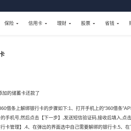
保险
信用卡
理财
股票
省钱
卡
新添加的储蓄卡还款了
60借条上解绑银行卡的步骤如下:1、打开手机上的“360借条”APP
册的手机号,然后点击【下一步】,发送短信验证码,接收后填入,点
银行卡管理】.4、在弹出的界面选中自己需要解绑的银行卡.5、在