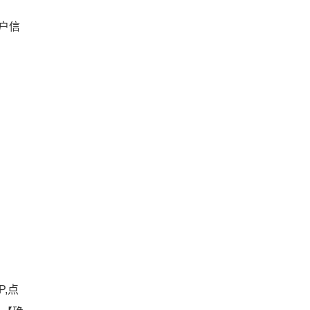
客户信
,点