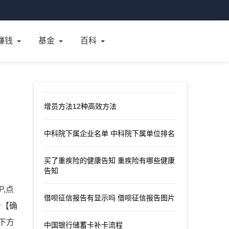
赚钱
基金
百科
增员方法12种高效方法
中科院下属企业名单 中科院下属单位排名
买了重疾险的健康告知 重疾险有哪些健康
告知
,点
借呗征信报告有显示吗 借呗征信报告图片
击【确
下方
中国银行储蓄卡补卡流程