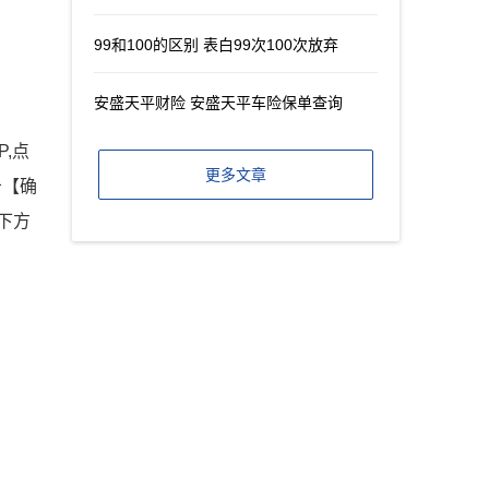
99和100的区别 表白99次100次放弃
安盛天平财险 安盛天平车险保单查询
,点
更多文章
击【确
下方