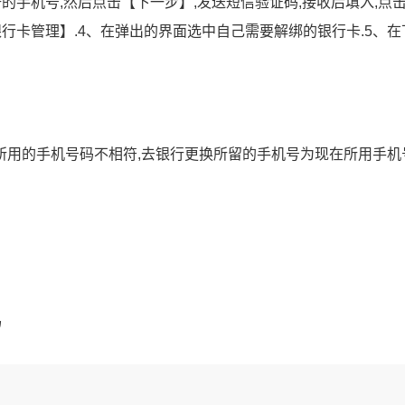
册的手机号,然后点击【下一步】,发送短信验证码,接收后填入,点
银行卡管理】.4、在弹出的界面选中自己需要解绑的银行卡.5、在
所用的手机号码不相符,去银行更换所留的手机号为现在所用手机
吗