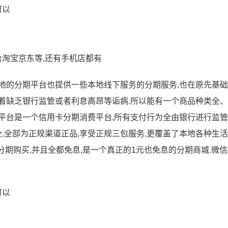
可以
台淘宝京东等,还有手机店都有
地的分期平台也提供一些本地线下服务的分期服务,也在原先基
着缺乏银行监管或者利息高昂等诟病.所以能有一个商品种类全
平台是一个信用卡分期消费平台,所有支付行为全由银行进行监管
全,全部为正规渠道正品,享受正规三包服务,更覆盖了本地各种生
分期购买,并且全都免息,是一个真正的1元也免息的分期商城.微信
可以