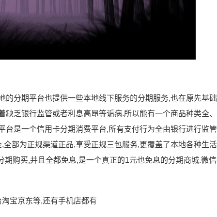
地的分期平台也提供一些本地线下服务的分期服务,也在原先基
着缺乏银行监管或者利息高昂等诟病.所以能有一个商品种类全
平台是一个信用卡分期消费平台,所有支付行为全由银行进行监管
全,全部为正规渠道正品,享受正规三包服务,更覆盖了本地各种生
分期购买,并且全都免息,是一个真正的1元也免息的分期商城.微信
台淘宝京东等,还有手机店都有