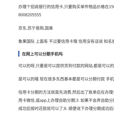
办理个招商银行的信用卡,只要购买单件物品价格在15
8008205555
京东,苏宁易购,国美
象果国际 上面有 不过要信用卡哦 信用没有话说 知名
在网上可以分期手机吗
可以的呀,只要是可以提供货到付款的网站,都是可以的
是可以的哦 现在很多东西基本都是可以分期付款 手
信用卡分期的方法就是先消费,然后出了账单后在办理分期
用卡微信,或app上办理自助分期;3. 如果不会弄自助分
成功后按时还款就可以了;6. 顺便说下办理分期成功