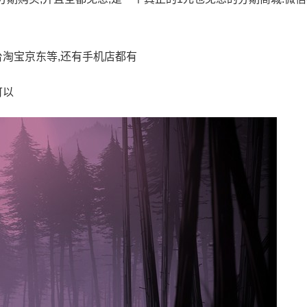
台淘宝京东等,还有手机店都有
可以