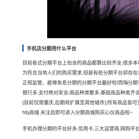
手机店分期用什么平台
目前各式分期平台上包含的商品都算比较齐全,很多本
为符合当地人们的购买需求,但是有些分期平台却存在
正规监管、能够免息分期的分期平台最好啦!而嗨分期
银行多,支付绝对安全;商品种类繁多,基础商品种类齐
(目前仅限重庆,后期将扩展至其他城市);所有商品皆可
hfq商城 关注后即可进入分期商城购买心仪商品啦~
手机办理分期的平台好多,信用卡,三大运营商,网购平