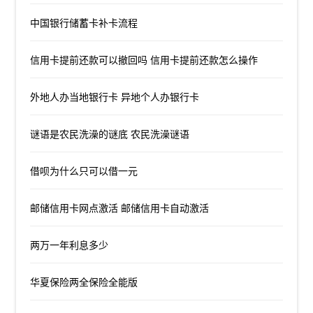
中国银行储蓄卡补卡流程
信用卡提前还款可以撤回吗 信用卡提前还款怎么操作
外地人办当地银行卡 异地个人办银行卡
谜语是农民洗澡的谜底 农民洗澡谜语
借呗为什么只可以借一元
邮储信用卡网点激活 邮储信用卡自动激活
两万一年利息多少
华夏保险两全保险全能版