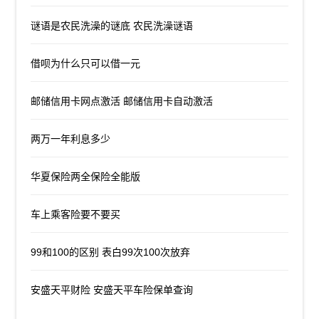
谜语是农民洗澡的谜底 农民洗澡谜语
借呗为什么只可以借一元
邮储信用卡网点激活 邮储信用卡自动激活
两万一年利息多少
华夏保险两全保险全能版
车上乘客险要不要买
99和100的区别 表白99次100次放弃
安盛天平财险 安盛天平车险保单查询