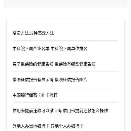
增员方法12种高效方法
中科院下属企业名单 中科院下属单位排名
买了重疾险的健康告知 重疾险有哪些健康告知
借呗征信报告有显示吗 借呗征信报告图片
中国银行储蓄卡补卡流程
信用卡提前还款可以撤回吗 信用卡提前还款怎么操作
外地人办当地银行卡 异地个人办银行卡