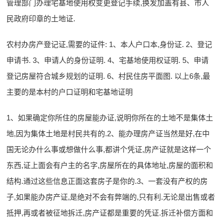
管理部门办理宅基地使用权变更登记手续,换发加盖有县、市人
民政府印章的土地证.
农村办房产登记证,需要的证件: 1、本人户口本,身份证. 2、登记
申请书. 3、申请人的身份证明. 4、宅基地使用权证明. 5、申请
登记房屋符合城乡规划的证明. 6、村民住房平面图. 以上6条,最
主要的是本村的户口证明和宅基地证明
1、如果确定你所住的房屋能办证,说明你所在的土地不是集体土
地,因为集体土地是村民共有的.2、能办理房产证当然是好,在中
国无论办什么事或想做什么事,都讲个凭证,房产证就是这样一个
东西,证上面会有户主的名字,房屋所在的具体地址,房屋的面积和
结构.通过这些信息正面这套房子是你的.3、一套没有产权的房
子,如果能办房产证,是绝对不会有弊端的,只有利.无论是出售或者
抵押,再或者被征地拆迁,房产证都是重要的凭证.拆迁补偿方面和