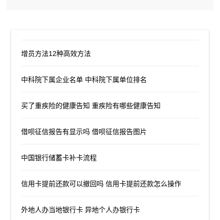
增员方法12种高效方法
中科院下属企业名单 中科院下属单位排名
买了重疾险的健康告知 重疾险有哪些健康告知
借呗征信报告有显示吗 借呗征信报告图片
中国银行储蓄卡补卡流程
信用卡提前还款可以撤回吗 信用卡提前还款怎么操作
外地人办当地银行卡 异地个人办银行卡