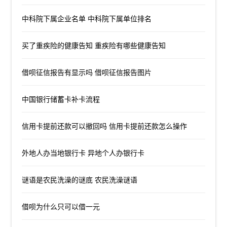
中科院下属企业名单 中科院下属单位排名
买了重疾险的健康告知 重疾险有哪些健康告知
借呗征信报告有显示吗 借呗征信报告图片
中国银行储蓄卡补卡流程
信用卡提前还款可以撤回吗 信用卡提前还款怎么操作
外地人办当地银行卡 异地个人办银行卡
谜语是农民洗澡的谜底 农民洗澡谜语
借呗为什么只可以借一元