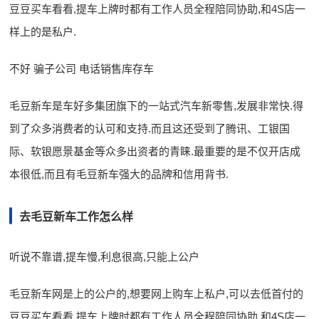
豆豆买车看看,提车上牌时都有工作人员全程陪同协助,和4S店一
样上的是私户.
不好 骗子公司 电话销售库存车
毛豆新车是车好多集团旗下的一站式汽车新零售,发展非常快.得
到了众多消费者的认可和支持.而且这还受到了腾讯、工银国
际、软银愿景基金等众多出资者的青睐.最重要的是不仅开店成
本很低,而且有毛豆新车强大的品牌和信用背书.
去毛豆新车工作怎么样
听说不靠谱,提车慢,利息很高,只能上公户
毛豆新车网是上的公户的,想要网上购车上私户,可以去低首付的
豆豆买车看看,提车上牌时都有工作人员全程陪同协助,和4S店一