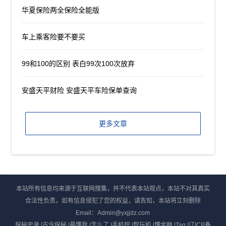
华夏保险两全保险全能版
车上乘客险要不要买
99和100的区别 表白99次100次放弃
安盛天平财险 安盛天平车险保单查询
更多文章
本站所有信息均来源于互联网搜集，并不代表本站观点，本站不对其真实
合法性负责。如有信息侵犯了您的权益，请告知，本站将立刻删除
Email：Admin@yxjjdz.com
探秘史录
|
古今探秘
|
最懂我
|
怎么了
|
手机控
|
智玩机
|
懂金融
|
Tag
|
辽ICP备