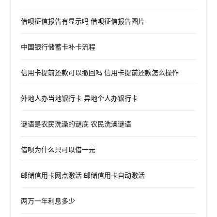
借呗征信报告有显示吗 借呗征信报告图片
中国银行储蓄卡补卡流程
信用卡提前还款可以撤回吗 信用卡提前还款怎么操作
外地人办当地银行卡 异地个人办银行卡
谜语是农民洗澡的谜底 农民洗澡谜语
借呗为什么只可以借一元
邮储信用卡网点激活 邮储信用卡自动激活
两万一年利息多少