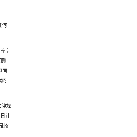
任何
和尊享
期则
页面
我的
法律规
按日计
也是按