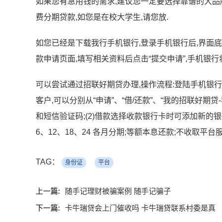
如果您有急用钱的需求,建议您一定要选择靠谱的大品牌
费分期贷款,如您是在校大学生,请您放.
如您已经是下载我行手机银行,登录手机银行后,界面底部点
款申请页面,填写相关资料后点击“提交申请”,手机银行
可以尝试通过招联好期贷办理,操作流程:登陆手机银行后
客户,可以分别从“申请”、“借/还款”、“我的招联好期
和短信验证码;(2)借款选择收款银行卡时可添加新的银行
6、12、18、24 各月分期;等额本息还款;不收取平台服务
TAG：
身份证
平台
上一篇:
随手记理财被骗案例 随手记骗子
下一篇:
卡牛瑞贷会上门催收吗 卡牛瑞贷联系村委是真