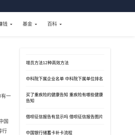
赚钱
基金
百科
增员方法12种高效方法
中科院下属企业名单 中科院下属单位排名
买了重疾险的健康告知 重疾险有哪些健康
你有一
告知
借呗征信报告有显示吗 借呗征信报告图片
中国
等行
中国银行储蓄卡补卡流程