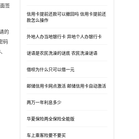
、面签
信用卡提前还款可以撤回吗 信用卡提前还
款怎么操作
申请的
外地人办当地银行卡 异地个人办银行卡
密码
3、
谜语是农民洗澡的谜底 农民洗澡谜语
借呗为什么只可以借一元
邮储信用卡网点激活 邮储信用卡自动激活
两万一年利息多少
华夏保险两全保险全能版
车上乘客险要不要买