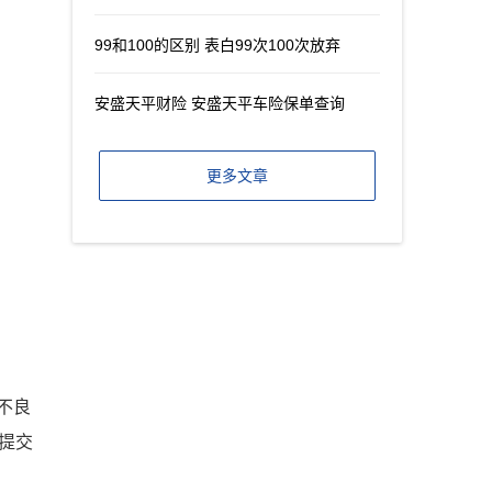
99和100的区别 表白99次100次放弃
安盛天平财险 安盛天平车险保单查询
更多文章
不良
构提交