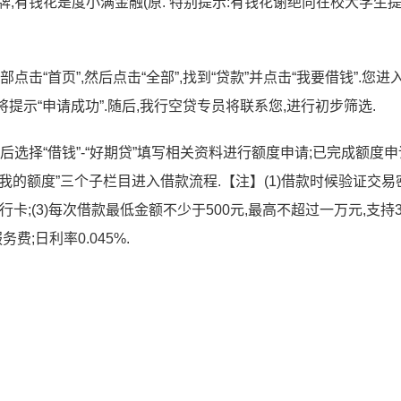
,有钱花是度小满金融(原. 特别提示:有钱花谢绝向在校大学生
击“首页”,然后点击“全部”,找到“贷款”并点击“我要借钱”.您进
将提示“申请成功”.随后,我行空贷专员将联系您,进行初步筛选.
选择“借钱”-“好期贷”填写相关资料进行额度申请;已完成额度
贷-我的额度”三个子栏目进入借款流程.【注】(1)借款时候验证交易
卡;(3)每次借款最低金额不少于500元,最高不超过一万元,支持
费;日利率0.045%.