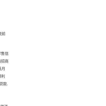
税前
零售信
请招商
低月
顺利
贷款.