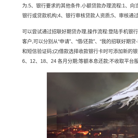
为.5、银行要求的其他条件.小额贷款办理流程:1、
银行或贷款机构;4、银行审核贷款人资质;5、审核通过
可以尝试通过招联好期贷办理,操作流程:登陆手机银行后
客户,可以分别从“申请”、“借/还款”、“我的招联好期
和短信验证码;(2)借款选择收款银行卡时可添加新的银行
6、12、18、24 各月分期;等额本息还款;不收取平台服务