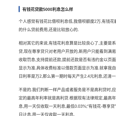
有钱花贷款5000利息怎么样
个人感觉有钱花比借呗利息低,我借呗额度2万,有钱花
的什么贷前费用,还是比较放心的.
相对其它的来说,有钱花利息算是比较良心了,主要是系
贷,现在尊享贷只对老用户开放的,新用户只能看到满易
收取罚息,支持提前还款,提前还款是否有违约金以页
显示为准.具体收费标准以借款页面显示为准.就拿我自己
日利率是万2,那么第一期时每天产生2.4元利息,还清一期
不是的.我们判断一样产品或者服务是不是高利贷时,
定的最高年利率就是高利贷.根据现有法律规定,最高年利
息,用一天仅收取一天利息,最低0.03%;“有钱花-尊享贷
日计息,用一天仅收取一天利息.