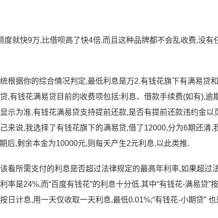
额度就快9万,比借呗高了快4倍.而且这种品牌都不会乱收费,没有
统根据你的综合情况判定,最低利息是万2.有钱花旗下有满易贷
贷,有钱花满易贷目前的收费项包括:利息、借款手续费(如有),逾
面显示为准.有钱花满易贷支持提前还款,是否有提前还款违约金以
来说,我选择了有钱花旗下的满易贷,借了12000,分为6期还清,
后,剩余本金为10000元,则每天产生2元利息,以此类推.
应该看所需支付的利息是否超过法律规定的最高年利率,如果超过
率是24%,而“百度有钱花”的利息十分低.其中“有钱花-满易贷”
”按日计息,用一天仅收取一天利息,最低0.01%;“有钱花-小期贷” 