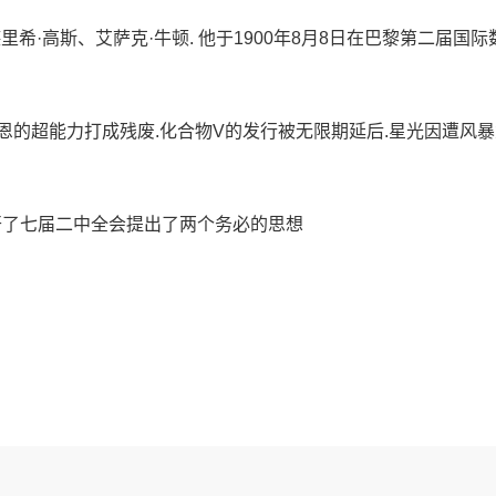
希·高斯、艾萨克·牛顿. 他于1900年8月8日在巴黎第二届国际
恩的超能力打成残废.化合物V的发行被无限期延后.星光因遭风
召开了七届二中全会提出了两个务必的思想