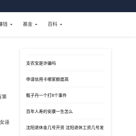
赚钱
基金
百科
支农宝是诈骗吗
申请信用卡哪家额度高
甄子丹一个打8个事件
有第
百年人寿的安康一生怎么
暴女诬
沈阳退休金几号开资 沈阳退休工资几号发