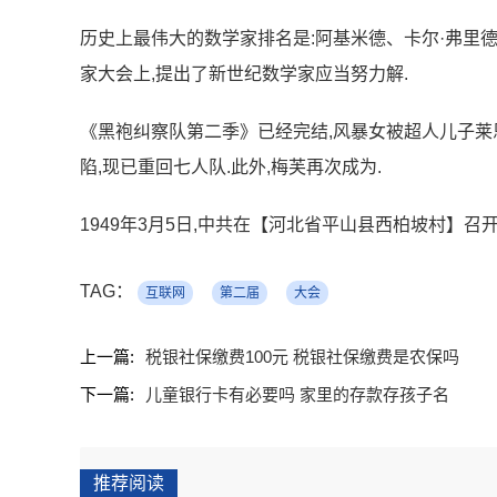
历史上最伟大的数学家排名是:阿基米德、卡尔·弗里德里
家大会上,提出了新世纪数学家应当努力解.
《黑袍纠察队第二季》已经完结,风暴女被超人儿子莱
陷,现已重回七人队.此外,梅芙再次成为.
1949年3月5日,中共在【河北省平山县西柏坡村】
TAG：
互联网
第二届
大会
上一篇:
税银社保缴费100元 税银社保缴费是农保吗
下一篇:
儿童银行卡有必要吗 家里的存款存孩子名
推荐阅读