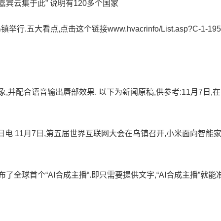
嘉宾云集于此” 说明有120多个国家
大看点,点击这个链接www.hvacrinfo/List.asp?C-1-195
并配合语音输出唇部效果. 以下为新闻原稿,供参考:11月7日,
8日电 11月7日,第五届世界互联网大会在乌镇召开,小米面向智能
全球首个“AI合成主播“.即只需要提供文字,“AI合成主播”就能