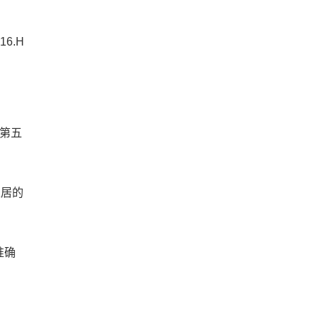
16.H
在第五
家居的
准确