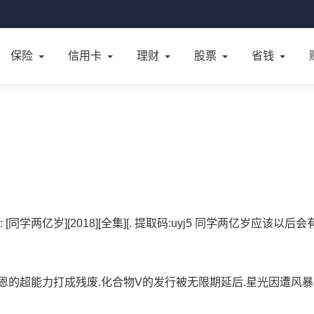
保险
信用卡
理财
股票
省钱
两亿岁][2018][全集][. 提取码:uyj5 同学两亿岁应该以后会
恩的超能力打成残废.化合物V的发行被无限期延后.星光因遭风