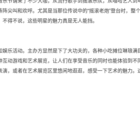
音乐节请来了不少大咖，从流行歌手到摇滚乐队，从嘻哈艺人到
阵尖叫和欢呼。尤其是当那位传说中的“摇滚老炮”登台时，整
。不得不说，这些明星的魅力真是无人能挡。
和娱乐活动。主办方显然是下了大功夫的，各种小吃摊位琳琅满
种互动游戏和艺术展览，让人们在享受音乐的同时也能体验到不
表演，或者在艺术展览区里悠闲地逛逛，感受一下艺术的魅力。