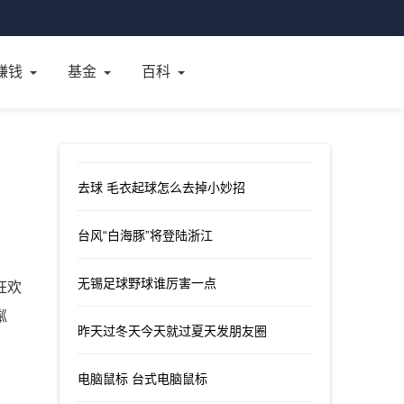
赚钱
基金
百科
去球 毛衣起球怎么去掉小妙招
台风“白海豚”将登陆浙江
无锡足球野球谁厉害一点
狂欢
粼
昨天过冬天今天就过夏天发朋友圈
电脑鼠标 台式电脑鼠标