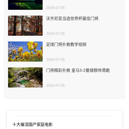
2026-07-05
沃齐尼亚当选世界杯最佳门将
2026-07-05
足球门将扑救教学视频
2026-07-05
门将精彩扑救 皇马3-2曼城穆帅滑跪
2026-07-05
十大催泪国产家庭电影