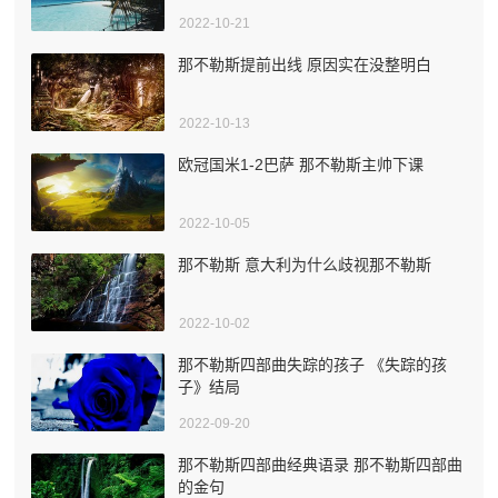
2022-10-21
那不勒斯提前出线 原因实在没整明白
2022-10-13
欧冠国米1-2巴萨 那不勒斯主帅下课
2022-10-05
那不勒斯 意大利为什么歧视那不勒斯
2022-10-02
那不勒斯四部曲失踪的孩子 《失踪的孩
子》结局
2022-09-20
那不勒斯四部曲经典语录 那不勒斯四部曲
的金句