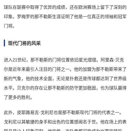
球队在联赛中取得了优异的成绩，还在欧洲赛场上留下了深刻的
印象。罗梅罗的那不勒斯生涯证明了他是一位真正的领袖和冠军
门将。
现代门将的风采
进入21世纪，那不勒斯的门将位置依旧星光熠熠。阿里森·贝克
尔是近年来最引人注目的门将之一。他的加盟为那不勒斯带来了
新的气象，他的技术全面，无论是扑救还是传球都达到了世界级
水平。贝克尔的存在让那不勒斯的防守更加稳固，也为球队赢得
了更多的胜利。
此外，皮耶路易吉·戈利尼也是那不勒斯现代门将的代表之一。
戈利尼以其敏捷的身手和出色的位置感闻名于世。他在场上的表