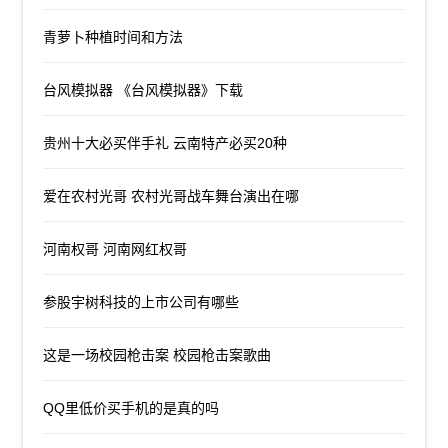
青萝卜种植时间和方法
台风模拟器 《台风模拟器》下载
贵州十大必买伴手礼 云南特产必买20种
爱在农村光哥 农村光哥战车舞台演出在哪
河南权哥 河南网红权哥
参股宇树科技的上市公司有哪些
这是一场校园枪击案 校园枪击案歌曲
QQ里低价买手机的是真的吗