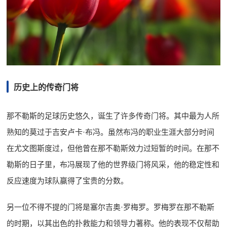
历史上的传奇门将
那不勒斯的足球历史悠久，诞生了许多传奇门将。其中最为人所
熟知的莫过于吉安卢卡·布冯。虽然布冯的职业生涯大部分时间
在尤文图斯度过，但他曾在那不勒斯效力过短暂的时间。在那不
勒斯的日子里，布冯展现了他的世界级门将风采，他的稳定性和
反应速度为球队赢得了宝贵的分数。
另一位不得不提的门将是塞尔吉奥·罗梅罗。罗梅罗在那不勒斯
的时期，以其出色的扑救能力和领导力著称。他的表现不仅帮助