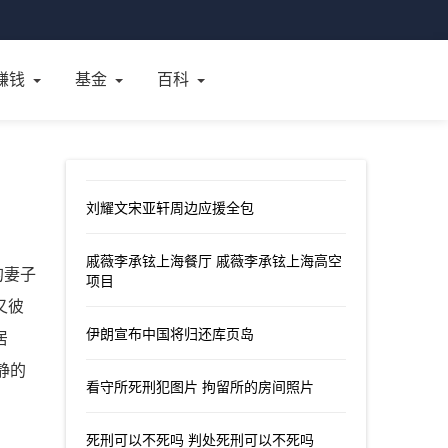
赚钱
基金
百科
刘耀文宋亚轩周边应援全包
戚薇李承铉上海餐厅 戚薇李承铉上海高空
的妻子
项目
又彼
伊朗宣布中国将归还库页岛
居
静的
看守所死刑犯图片 拘留所的房间照片
死刑可以不死吗 判处死刑可以不死吗