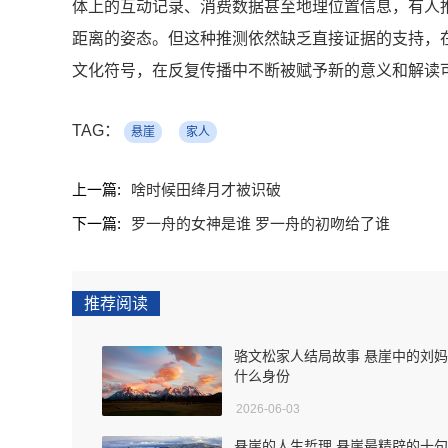
体上的互动记录、消费数据甚至地理位置信息，有人
距离的姿态。但这种推测依然缺乏直接证据的支持，
文化符号，在反复传播中不断被赋予新的意义和解读
TAG：
悬崖
家人
上一篇:
啥时候田绛月才被识破
下一篇:
罗一舟的女神是谁 罗一舟的初吻给了谁
推荐阅读
骆文松家人结局故事 悬崖中的刘
什么身份
2026-06-03
悬崖的人生哲理 悬崖最精辟的十