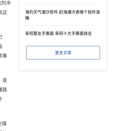
激烈冲
海钓天气潮汐软件 赶海潮汐表哪个软件准
说这
确
阜阳聚友手撕面 阜阳十大手撕面排名
记
画
更多文章
故事
，逐
播路
什
交媒