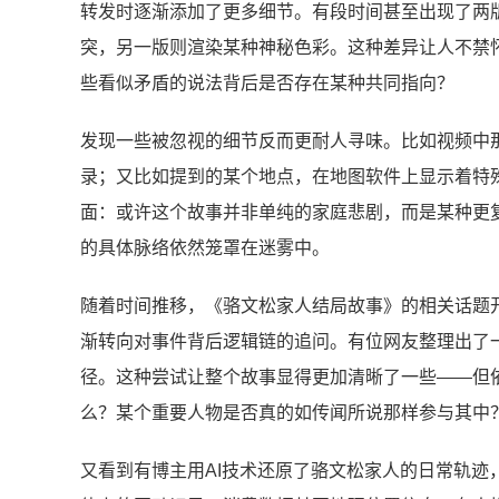
转发时逐渐添加了更多细节。有段时间甚至出现了两版
突，另一版则渲染某种神秘色彩。这种差异让人不禁
些看似矛盾的说法背后是否存在某种共同指向？
发现一些被忽视的细节反而更耐人寻味。比如视频中
录；又比如提到的某个地点，在地图软件上显示着特
面：或许这个故事并非单纯的家庭悲剧，而是某种更
的具体脉络依然笼罩在迷雾中。
随着时间推移，《骆文松家人结局故事》的相关话题
渐转向对事件背后逻辑链的追问。有位网友整理出了
径。这种尝试让整个故事显得更加清晰了一些——但
么？某个重要人物是否真的如传闻所说那样参与其中
又看到有博主用AI技术还原了骆文松家人的日常轨