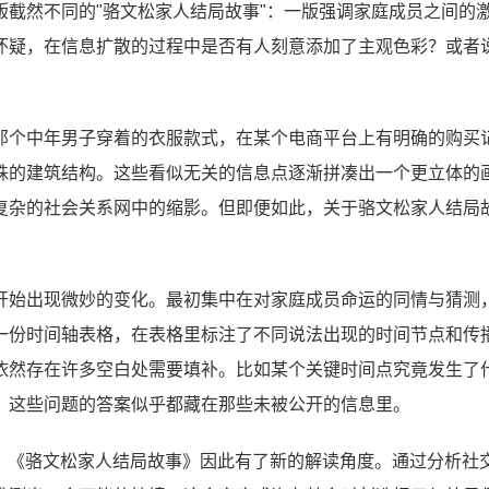
截然不同的"骆文松家人结局故事"：一版强调家庭成员之间的
怀疑，在信息扩散的过程中是否有人刻意添加了主观色彩？或者
那个中年男子穿着的衣服款式，在某个电商平台上有明确的购买
殊的建筑结构。这些看似无关的信息点逐渐拼凑出一个更立体的
复杂的社会关系网中的缩影。但即便如此，关于骆文松家人结局
开始出现微妙的变化。最初集中在对家庭成员命运的同情与猜测
一份时间轴表格，在表格里标注了不同说法出现的时间节点和传
依然存在许多空白处需要填补。比如某个关键时间点究竟发生了
？这些问题的答案似乎都藏在那些未被公开的信息里。
迹，《骆文松家人结局故事》因此有了新的解读角度。通过分析社