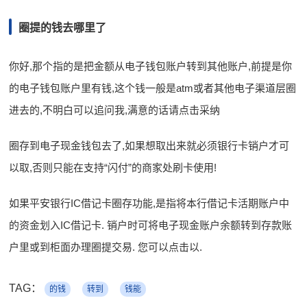
圈提的钱去哪里了
你好,那个指的是把金额从电子钱包账户转到其他账户,前提是你
的电子钱包账户里有钱,这个钱一般是atm或者其他电子渠道层圈
进去的,不明白可以追问我,满意的话请点击采纳
圈存到电子现金钱包去了,如果想取出来就必须银行卡销户才可
以取,否则只能在支持“闪付”的商家处刷卡使用!
如果平安银行IC借记卡圈存功能,是指将本行借记卡活期账户中
的资金划入IC借记卡. 销户时可将电子现金账户余额转到存款账
户里或到柜面办理圈提交易. 您可以点击以.
TAG：
的钱
转到
钱能