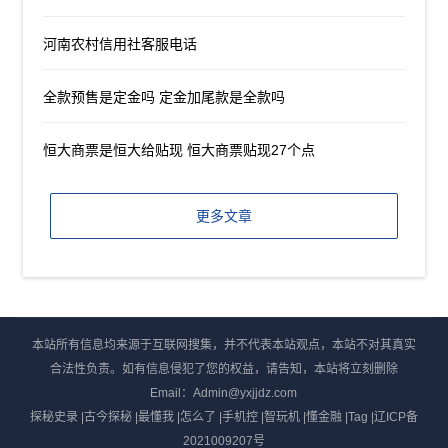
河南农村信用社客服电话
全款预售是定金吗 定金加尾款是全款吗
恒大商票是恒大给贴现 恒大商票贴现27个点
更多文章
本站所有信息均来源于互联网搜集，并不代表本站观点，本站不对其真实
合法性负责。如有信息侵犯了您的权益，请告知，本站将立刻删除
Email：Admin@yxjjdz.com
探秘史录
|
古今探秘
|
最懂我
|
怎么了
|
手机控
|
智玩机
|
懂金融
|
Tag
|
辽ICP备
2021009207号