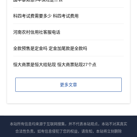
科四考试费需要多少 科四考试费用
河南农村信用社客服电话
全款预售是定金吗 定金加尾款是全款吗
恒大商票是恒大给贴现 恒大商票贴现27个点
更多文章
本站所有信息均来源于互联网搜集，并不代表本站观点，本站不对其真实
合法性负责。如有信息侵犯了您的权益，请告知，本站将立刻删除