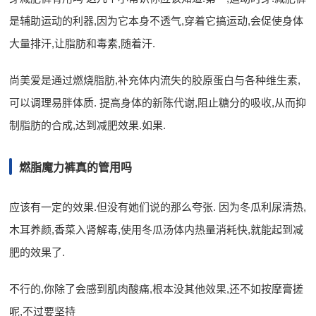
是辅助运动的利器,因为它本身不透气,穿着它搞运动,会促使身体
大量排汗,让脂肪和毒素,随着汗.
尚美爱是通过燃烧脂肪,补充体内流失的胶原蛋白与各种维生素,
可以调理易胖体质. 提高身体的新陈代谢,阻止糖分的吸收,从而抑
制脂肪的合成,达到减肥效果.如果.
燃脂魔力裤真的管用吗
应该有一定的效果.但没有她们说的那么夸张. 因为冬瓜利尿清热,
木耳养颜,香菜入肾解毒,使用冬瓜汤体内热量消耗快,就能起到减
肥的效果了.
不行的,你除了会感到肌肉酸痛,根本没其他效果,还不如按摩膏搓
呢,不过要坚持