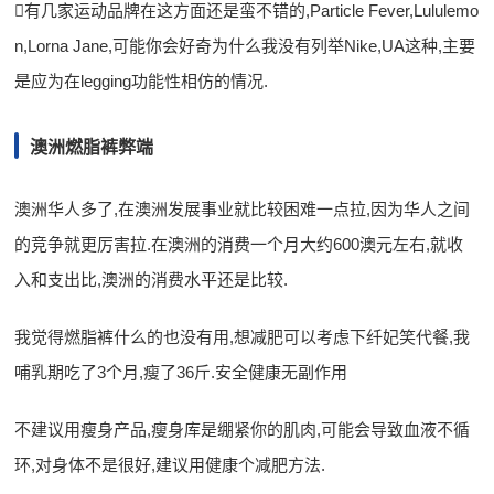
有几家运动品牌在这方面还是蛮不错的,Particle Fever,Lululemo
n,Lorna Jane,可能你会好奇为什么我没有列举Nike,UA这种,主要
是应为在legging功能性相仿的情况.
澳洲燃脂裤弊端
澳洲华人多了,在澳洲发展事业就比较困难一点拉,因为华人之间
的竞争就更厉害拉.在澳洲的消费一个月大约600澳元左右,就收
入和支出比,澳洲的消费水平还是比较.
我觉得燃脂裤什么的也没有用,想减肥可以考虑下纤妃笑代餐,我
哺乳期吃了3个月,瘦了36斤.安全健康无副作用
不建议用瘦身产品,瘦身库是绷紧你的肌肉,可能会导致血液不循
环,对身体不是很好,建议用健康个减肥方法.