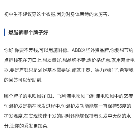
初中生不建议穿这个衣服,因为对身体束缚的太厉害.
燃脂裤哪个牌子好
你好:你要不差钱,可以用施耐德、ABB这些外资品牌,你要想节约
点把钱花在刀口上,想质量好,想品牌不错,想价格优惠,就用鸿雁电
器,要是差钱只是满足基本需要呢,那就正泰、德力西好了,希望我
的回答可以帮助到.
哪个牌子的电吹风好 1、飞利浦电吹风 飞利浦电吹风中的55度
恒温护发是指在吹发过程中,恒温护发功能能够一直保持55度的
护发温度,在实现快速干发的同时还能够保持着头发中天然的水
分,让你的秀发更加柔.