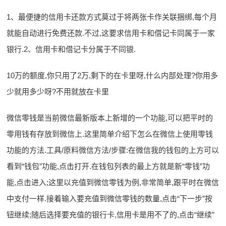
1、最便捷的信用卡还款方式莫过于将两张卡作关联捆绑,每个月
就能自动进行免费还款.不过,这要求信用卡和借记卡同属于一家
银行.2、信用卡和借记卡分属于不同银.
10万的额度,你只用了2万,剩下的在卡里呀,什么内部处理?你用多
少就用多少呀?不用就放在卡里
微信零钱是当前微信最新版本上新增的一个功能,可以把平时的
零用钱有存放到微信上.这里简单介绍下怎么在微信上使用零钱
功能的方法.工具/原料微信方法/步骤:在微信我的钱包的上方可以
看到“钱包”功能,点击打开.在钱包列表的最上方就是新“零钱”功
能,点击进入;这里以充值到微信零钱为例,非常简单,跟平时在微信
中支付一样.接着输入要充值到微信零钱的数量,点击“下一步”按
钮继续;随后选择要充值的银行卡,信用卡是用不了的,点击“继续”