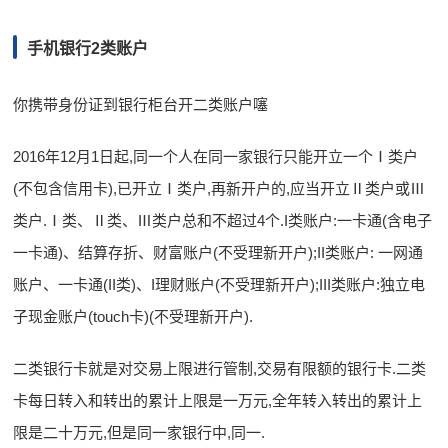
手机银行2类账户
你携带身份证到银行柜台开二类账户噻
2016年12月1日起,同一个人在同一家银行只能开立一个Ⅰ类户
(不包含信用卡),已开立Ⅰ类户,再新开户的,应当开立Ⅱ类户或Ⅲ
类户.Ⅰ类、Ⅱ类、Ⅲ类户总和不超过4个.I类账户:一卡通(含电子
一卡通)、结算存折、财富账户(不受理新开户);II类账户: 一网通
账户、一卡通(II类)、I理财账户(不受理新开户);III类账户:独立电
子现金账户(touch卡)(不受理新开户).
二类银行卡就是对交易上限进行管制,交易有限额的银行卡.二类
卡每日转入和转出的累计上限是一万元,全年转入转出的累计上
限是二十万元,但是同一家银行中,同一.