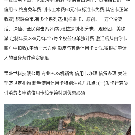
信用卡,终身免年费,制卡工本费50元/卡(标准卡免费,其它卡正常
收取),银联单币.有多个系列选择(标准卡、原创、十万个冷笑
话、诛仙、全民突击系列)等,权益定制:积分党、观影团、美味
派,定制年费:288元/年/个(每个权益包单独计费,激活后从由你卡
账户中扣收).申请非常方便,额度与其他信用卡类似,将根据申请
人的自身条件确定额度.
罡盛世科技限公司 专业POS机销售 信用卡办理 信贷办理 关注
罡盛世定礼物 新手使用信用卡特别注意几几点: (一)发卡行若吸
引消费者申请信用卡给予第特别优惠必须.