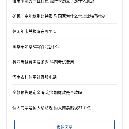
信用卡透支一直在还 银行卡透支了是什么意思
矿机一定能挖到比特币吗 国家为什么禁止比特币挖矿
休闲年卡兑换码在哪里买
国华泰如意5年保险是什么
科四考试费需要多少 科四考试费用
河南农村信用社客服电话
全款预售是定金吗 定金加尾款是全款吗
恒大商票是恒大给贴现 恒大商票贴现27个点
更多文章