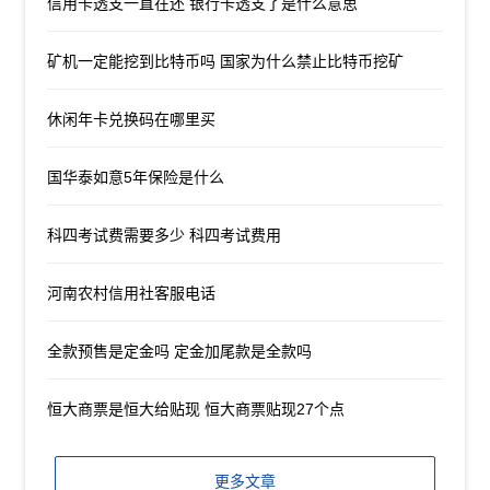
信用卡透支一直在还 银行卡透支了是什么意思
矿机一定能挖到比特币吗 国家为什么禁止比特币挖矿
休闲年卡兑换码在哪里买
国华泰如意5年保险是什么
科四考试费需要多少 科四考试费用
河南农村信用社客服电话
全款预售是定金吗 定金加尾款是全款吗
恒大商票是恒大给贴现 恒大商票贴现27个点
更多文章