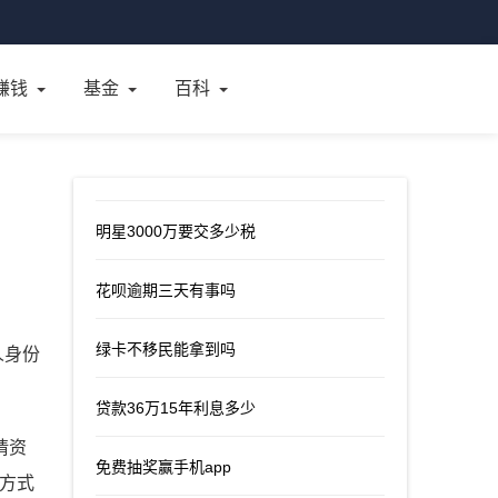
赚钱
基金
百科
明星3000万要交多少税
花呗逾期三天有事吗
绿卡不移民能拿到吗
人身份
贷款36万15年利息多少
请资
免费抽奖赢手机app
的方式