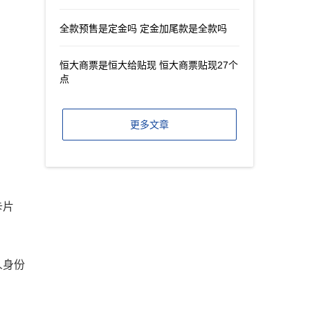
全款预售是定金吗 定金加尾款是全款吗
恒大商票是恒大给贴现 恒大商票贴现27个
点
更多文章
卡片
人身份