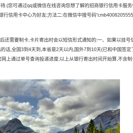
等待.(您可通过qq或微信在线咨询您想了解的招商银行信用卡服务
银行信用卡中心为好友;方法二:在微信中搜号码“cmb4008205555
过后还需要制卡,卡片寄出时会以短信形式通知的:一、如果以挂号
出的话,全国3到4天到,本省是2天以内,国外7到10天(已和中国签定
官网上通过单号查询投递进度;以上从银行寄出时间开始算,不含制