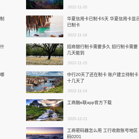
2022-11-20
般制
华夏信用卡已制卡5天 华夏信用卡显
已制卡
2022-11-16
是什
招商银行制卡需要多久 招行制卡需要
几天能到
2022-11-15
从哪
中行20天了还在制卡 账户建立待制卡
十几天了
2022-11-14
工商融e联app官方下载
2025-12-21
工商密码器怎么用 工行收款账号地区
码0201