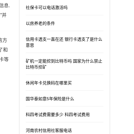
信息.
社保卡可以电话激活吗
”并
以房养老的条件
信用卡透支一直在还 银行卡透支了是什么
信方
意思
了和
卡等
矿机一定能挖到比特币吗 国家为什么禁止
比特币挖矿
休闲年卡兑换码在哪里买
国华泰如意5年保险是什么
科四考试费需要多少 科四考试费用
河南农村信用社客服电话