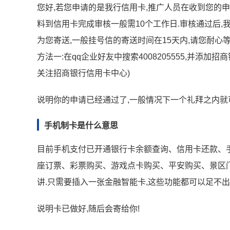
您好,若您申请的是我行信用卡,推广人员在收到您的
料到信用卡完成审核一般需10个工作日.审核通过后,
为您寄送,一般挂号信的寄送时间在15天内,请您耐心
方法一:在qq企业好友中搜索4008205555,并添加招商
关注招商银行信用卡中心)
说明你的申请已经通过了,一般情况下一个礼拜之内就
手机制卡是什么意思
目前手机支付已开通银行卡余额查询、信用卡还款、
座订票、彩票购买、游戏点卡购买、平安购买、景区门
讲.只需要插入一张金融智能卡,这些功能都可以足不出
说明卡已做好,随后会寄给你!