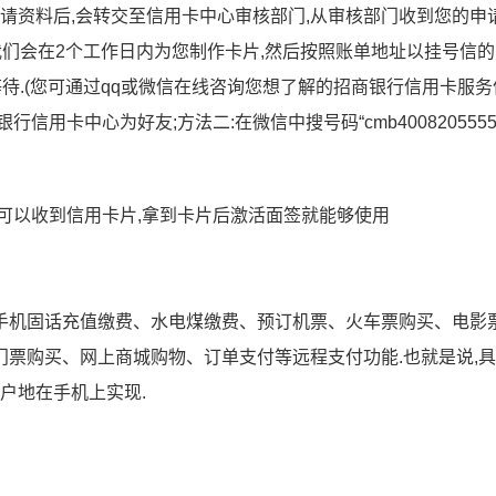
申请资料后,会转交至信用卡中心审核部门,从审核部门收到您的申
我们会在2个工作日内为您制作卡片,然后按照账单地址以挂号信
等待.(您可通过qq或微信在线咨询您想了解的招商银行信用卡服务
银行信用卡中心为好友;方法二:在微信中搜号码“cmb4008205555
可以收到信用卡片,拿到卡片后激活面签就能够使用
手机固话充值缴费、水电煤缴费、预订机票、火车票购买、电影
票购买、网上商城购物、订单支付等远程支付功能.也就是说,
户地在手机上实现.