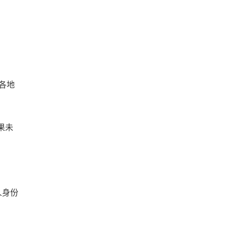
各地
果未
人身份