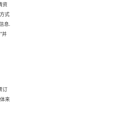
请资
的方式
信息.
”并
票订
具体来