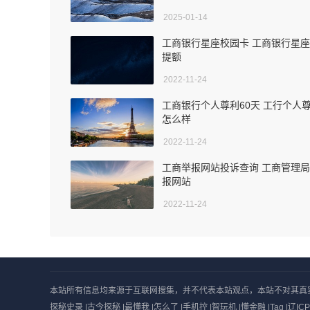
2025-01-14
工商银行星座校园卡 工商银行星
提额
2022-11-24
工商银行个人尊利60天 工行个人
怎么样
2022-11-24
工商举报网站投诉查询 工商管理
报网站
2022-11-24
本站所有信息均来源于互联网搜集，并不代表本站观点，本站不对其真实合法性
探秘史录
|
古今探秘
|
最懂我
|
怎么了
|
手机控
|
智玩机
|
懂金融
|
Tag
|
辽ICP