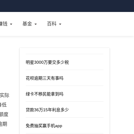
赚钱
基金
百科
明星3000万要交多少税
花呗逾期三天有事吗
绿卡不移民能拿到吗
,实际
降低
贷款36万15年利息多少
额度
逾期
免费抽奖赢手机app