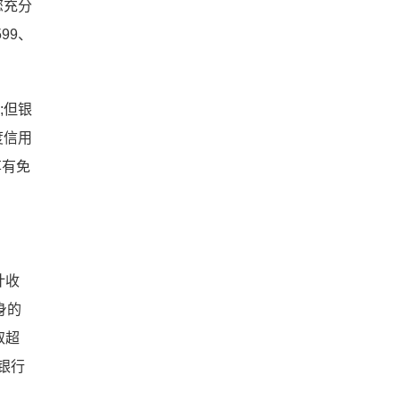
您充分
99、
;但银
度信用
享有免
计收
身的
取超
银行