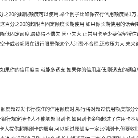
之20的超限额度可以使用.举个例子比如你农行信用额度是1万
把这百分之20的超限当固定额度长期使用.如果你长期使用的话会
降低固定额度.最终得不偿失,因小失大.正常用卡至少要保留授信
期空卡或者超限在银行眼里你这个人消费不合理,还款压力大,未来
如果你的信用度高,就能多透支,如果你的信用度低,则透支的额度
用额度超过发卡行核准的信用额度时,银行将对超过信用额度部分
部分银行规定持卡人不能够超限刷卡,如果刷卡金额超过了信用卡本
向持卡人提供超限刷卡的服务,可以超过原额度一定比例刷卡,但要收