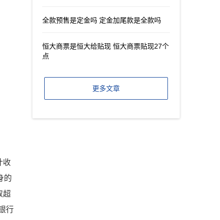
全款预售是定金吗 定金加尾款是全款吗
恒大商票是恒大给贴现 恒大商票贴现27个
点
更多文章
计收
身的
取超
银行