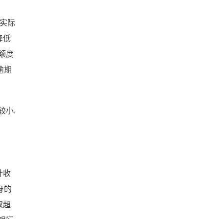
,实际
降低
额度
逾期
较小.
计收
身的
取超