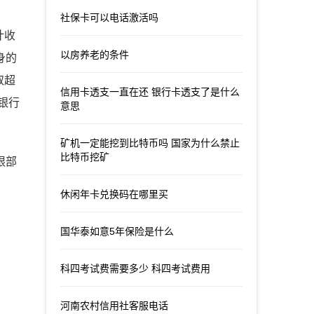
社保卡可以电话激活吗
计收
以房养老的条件
身的
取超
信用卡透支一直在还 银行卡透支了是什么
银行
意思
矿机一定能挖到比特币吗 国家为什么禁止
比特币挖矿
限部
休闲年卡兑换码在哪里买
国华泰如意5年保险是什么
科四考试费需要多少 科四考试费用
河南农村信用社客服电话