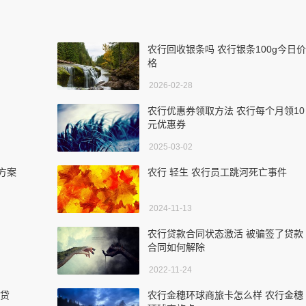
农行回收银条吗 农行银条100g今日价
格
2026-02-28
农行优惠券领取方法 农行每个月领10
元优惠券
2025-03-02
方案
农行 轻生 农行员工跳河死亡事件
2024-11-13
农行贷款合同状态激活 被骗签了贷款
合同如何解除
2022-11-24
业贷
农行金穗环球商旅卡怎么样 农行金穗