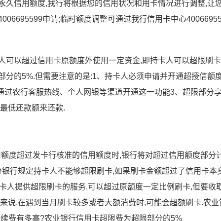
永久信用额度,我行将根据您的信用状况和用卡情况进行调整,让
6695599申请;临时额度调整可通过我行信用卡中心40066955
人可以超过信用卡原额度外使用一定资金,即持卡人可以超限刷卡
部分的5%.但需要注意的是:1、持卡人必须申请并开通超授信额
可通过农行客服热线、个人网银等渠道开通这一功能3、超限部分
最低还款额来还款.
用额度超过发卡行核准的信用额度时,银行将对超过信用额度部分
部分银行规定持卡人不能够超限刷卡,如果刷卡金额超过了信用卡本
向持卡人提供超限刷卡的服务,可以超过原额度一定比例刷卡,但要收
来说,在遇到当月刷卡较多或者大额消费时,可能会超额刷卡.农业
续费有多高?农业银行信用卡超限费为超限部分的5%