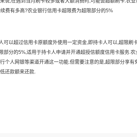
来说,在遇到当月刷卡较多或者大额消费时,可能会超额刷卡.农业
续费有多高?农业银行信用卡超限费为超限部分的5%
人可以超过信用卡原额度外使用一定资金,即持卡人可以,超限刷卡
限部分的5%,适用于持卡人申请并开通超授信额度信用卡服务.农
9,农行个人网银等渠道开通这一功能.但需要注意的是,超限部分享有
低还款额来还款.