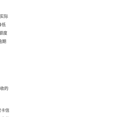
,实际
降低
额度
逾期
计收的
记卡信