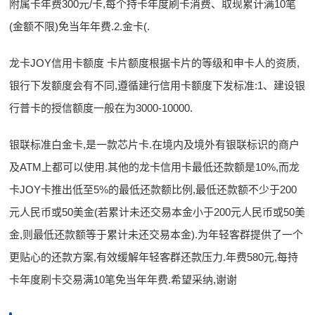
附属卡年费300元/卡,每个持卡年度刷卡消费、取现累计满10笔
(金额不限)免当年年费.2.金卡(.
龙卡JOY信用卡额度 卡片额度根据卡片的等级和申卡人的资质,
银行下发额度会有不同,遵循建行信用卡额度下发标准:1、建设银
行普卡的授信额度一般在为3000-10000.
银联标准白金卡,是一款芯片卡.在境内及境外有银联标识的商户
及ATM上都可以使用.其他的龙卡信用卡最低还款额是10%,而龙
卡JOY卡推出低至5%的最低还款额比例,最低还款额不少于200
元人民币或50美金(若累计未还交易本金小于200元人民币或50美
金,则最低还款额等于累计未还交易本金).为年轻客群提供了一个
更贴心的还款方案,有效缓解年轻客群还款压力.年费580元,每持
卡年度刷卡交易满10笔免当年年费.希望采纳,谢谢