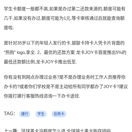
学生卡额度一般都不高,如果是办过第二还款来源的,额度可能有
几千,如果没有办过,额度可能为1元.等卡审核通过后就能查询额
度啦.
是针对35岁以下的年轻人发行的卡,银联卡持卡人凭卡片背面的
“热购” logo,享全. 2、最优的还款方案 龙卡JOY卡首度推出5%的
最低还款额比例,龙卡JOY卡推出低至.
你有没有到网点办理过业务?是不是办理业务时工作人员推荐你
办卡的?或者你们学校是不是主动给所有同学都办了JOY卡?建议
你拨打建行客服热线咨询一下办卡途径.
TAG：
建行
学生
信用卡
上一篇:
环球黑卡没额度怎么退 全球骑士黑卡能存钱吗