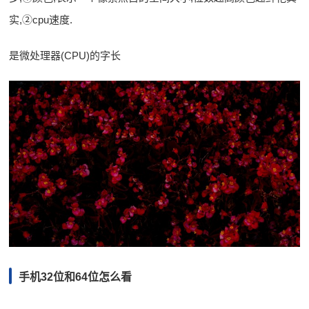
实,②cpu速度.
是微处理器(CPU)的字长
手机32位和64位怎么看