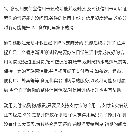
1、多使用支付宝信用卡还款功能并及时还.及时还信用卡可以证
明你的偿还能力没问题.关联的信用卡越多,信用额度越高,芝麻分
越有可能提升.2、多在阿里旗下的购.
逾期还款是无法补救已经下降的芝麻分的,只能后续提升了.信用
提升是一个循序渐进的过程,需要你在日常生活中养成良好的信
用习惯,避免过度消费,按时偿还各类账单,及时缴纳水电煤气费等,
保持一定的互联网消费,并且拓展线下支付场景,如餐饮、超市、
便利店、外卖等等.多元化实名制场景的服务,以及尽可能及时履
约,更全面了解你的整体信用情况,对信用评估提升也更有帮助
勤用支付宝,购物,缴费,只要是支持支付宝的全用上,支付宝实名认
证等级是v2的.是想开蚂蚁花呗吧,个人觉得如果只为了能开花呗
没有什么大意思,借钱终究是要还的,逾期还要给利息.初期的额度