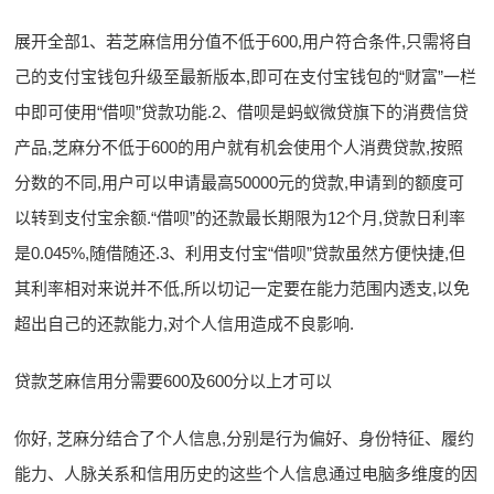
展开全部1、若芝麻信用分值不低于600,用户符合条件,只需将自
己的支付宝钱包升级至最新版本,即可在支付宝钱包的“财富”一栏
中即可使用“借呗”贷款功能.2、借呗是蚂蚁微贷旗下的消费信贷
产品,芝麻分不低于600的用户就有机会使用个人消费贷款,按照
分数的不同,用户可以申请最高50000元的贷款,申请到的额度可
以转到支付宝余额.“借呗”的还款最长期限为12个月,贷款日利率
是0.045%,随借随还.3、利用支付宝“借呗”贷款虽然方便快捷,但
其利率相对来说并不低,所以切记一定要在能力范围内透支,以免
超出自己的还款能力,对个人信用造成不良影响.
贷款芝麻信用分需要600及600分以上才可以
你好, 芝麻分结合了个人信息,分别是行为偏好、身份特征、履约
能力、人脉关系和信用历史的这些个人信息通过电脑多维度的因