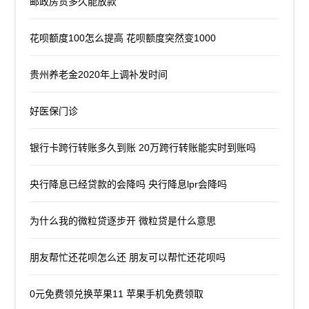
邮政房货多久能放款
花呗额度100怎么提高 花呗额度突然变1000
贵州养老金2020年上调补发时间
好医保门诊
银行卡跨行转账多久到账 20万跨行转账能实时到账吗
央行降息已经贷款的会降吗 央行降息lpr会降吗
为什么我的微粒贷逐步开 微粒贷是什么意思
朋友帮忙还花呗怎么还 朋友可以帮忙还花呗吗
0元免费领兑换苹果11 苹果手机免费领取