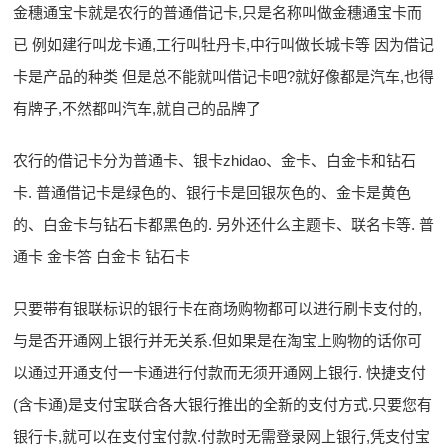
金穗通宝卡就是农行的普通借记卡,只是名称叫做金穗通宝卡而
已 例如建行叫龙卡通,工行叫牡丹卡,中行叫做长城卡等 因为借记
卡是产品的种类 但是总不能就叫借记卡吧?就好像都是汽车,也得
有牌子,不然都叫汽车,就自己的品牌了
农行的借记卡分为普通卡、银卡zhidao、金卡、白金卡和钻石
卡. 普通借记卡是绿色的、银行卡是回银灰色的、金卡是黄色
的、白金卡与钻石卡都黑色的. 另外还什么主题卡、联名卡等. 普
通卡 金卡答 白金卡 钻石卡
只要带有银联标识的银行卡在商场购物都可以进行刷卡支付的,
与是否开通网上银行并无关系.但如果是在淘宝上购物的话你可
以通过开通支付一卡通进行付款而无须开通网上银行. 快捷支付
(含卡通)是支付宝联合各大银行推出的全新的支付方式.只要您有
银行卡,就可以在支付宝付款.付款时无需登录网上银行,凭支付宝