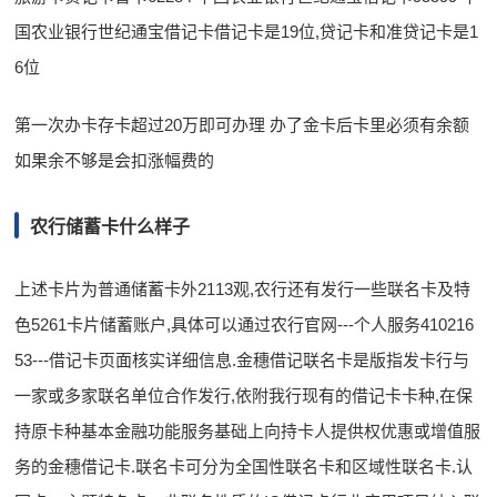
国农业银行世纪通宝借记卡借记卡是19位,贷记卡和准贷记卡是1
6位
第一次办卡存卡超过20万即可办理 办了金卡后卡里必须有余额
如果余不够是会扣涨幅费的
农行储蓄卡什么样子
上述卡片为普通储蓄卡外2113观,农行还有发行一些联名卡及特
色5261卡片储蓄账户,具体可以通过农行官网---个人服务410216
53---借记卡页面核实详细信息.金穗借记联名卡是版指发卡行与
一家或多家联名单位合作发行,依附我行现有的借记卡卡种,在保
持原卡种基本金融功能服务基础上向持卡人提供权优惠或增值服
务的金穗借记卡.联名卡可分为全国性联名卡和区域性联名卡.认