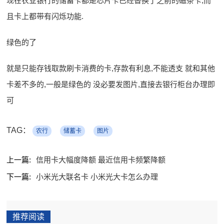
现在农业银行的储蓄卡都是芯片卡已经替换了之前的磁条卡,而
且卡上都带有闪烁功能.
绿色的了
就是只能存钱取款刷卡消费的卡,存款有利息,不能透支 就和其他
卡差不多的,一般是绿色的 没必要发图片,直接去银行柜台办理即
可
TAG：
农行
储蓄卡
图片
上一篇:
信用卡大幅度降额 最近信用卡频繁降额
下一篇:
小米光大联名卡 小米光大卡怎么办理
推荐阅读