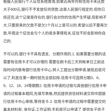
根据人民银行个人征信系统查询,如果近两年内有信用卡未还款
大于600元,银行不予发放任何贷款.这是人民银行规定的.但你已
经还完,这个记录是存在的.银行会对你的信用产生怀疑,但影响不
大.只要原来的欠款不是欠1个月以上是可以的.希望以后不要再欠
款,毕竟这个征信会与个人的很多事情有关,征信不好会影响你自
己的.
不可以的,银行卡不具有透支、分期作用的.1. 如果需要分期的话
需要有信用卡才可以办理的 需要在刷卡后三天到帐单日之前这
段时间内致电银行信用卡中心,转人工提出分期申请,被批后就可
以了,利息在第一期时就先全部扣除.信用卡可选择分期3、6、
9、12、18、24等期数2. 信用卡申请的过程与其他银行信用卡申
请的过程基本相同,先填写表格,然后提供资信材料递交到中国银
行信用卡中心审核,等待发卡.3. 信用卡申请的过程中需要提交的
基本材料有: 身份证,工作证明,手机就可以申请了 提供车子房子