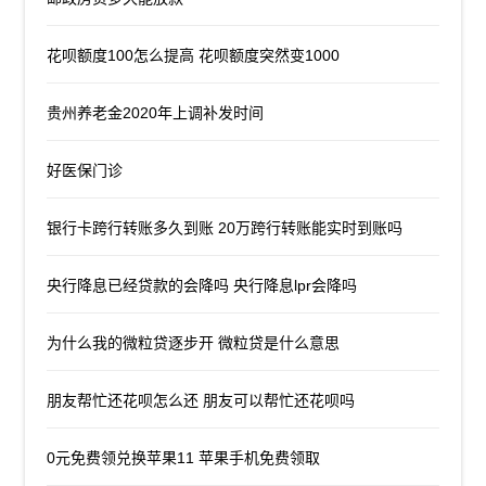
花呗额度100怎么提高 花呗额度突然变1000
贵州养老金2020年上调补发时间
好医保门诊
银行卡跨行转账多久到账 20万跨行转账能实时到账吗
央行降息已经贷款的会降吗 央行降息lpr会降吗
为什么我的微粒贷逐步开 微粒贷是什么意思
朋友帮忙还花呗怎么还 朋友可以帮忙还花呗吗
0元免费领兑换苹果11 苹果手机免费领取