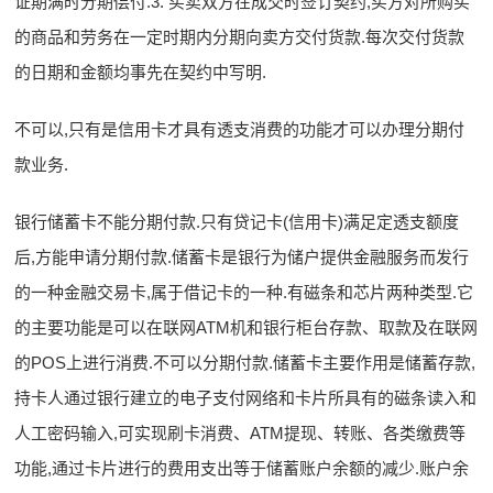
证期满时分期偿付.3. 买卖双方在成交时签订契约,买方对所购买
的商品和劳务在一定时期内分期向卖方交付货款.每次交付货款
的日期和金额均事先在契约中写明.
不可以,只有是信用卡才具有透支消费的功能才可以办理分期付
款业务.
银行储蓄卡不能分期付款.只有贷记卡(信用卡)满足定透支额度
后,方能申请分期付款.储蓄卡是银行为储户提供金融服务而发行
的一种金融交易卡,属于借记卡的一种.有磁条和芯片两种类型.它
的主要功能是可以在联网ATM机和银行柜台存款、取款及在联网
的POS上进行消费.不可以分期付款.储蓄卡主要作用是储蓄存款,
持卡人通过银行建立的电子支付网络和卡片所具有的磁条读入和
人工密码输入,可实现刷卡消费、ATM提现、转账、各类缴费等
功能,通过卡片进行的费用支出等于储蓄账户余额的减少.账户余